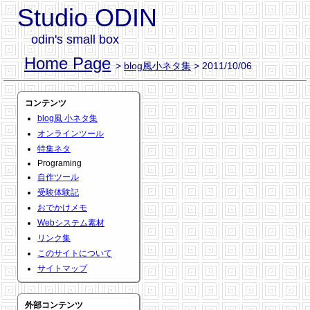
Studio ODIN
odin's small box
Home Page
>
blog風小ネタ集
> 2011/10/06
コンテンツ
blog風 小ネタ集
オンラインツール
特集ネタ
Programing
自作ツール
受験体験記
おでかけメモ
Webシステム素材
リンク集
このサイトについて
サイトマップ
外部コンテンツ