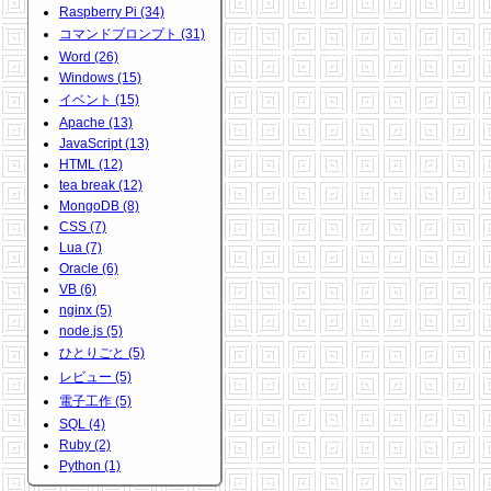
Raspberry Pi (34)
コマンドプロンプト (31)
Word (26)
Windows (15)
イベント (15)
Apache (13)
JavaScript (13)
HTML (12)
tea break (12)
MongoDB (8)
CSS (7)
Lua (7)
Oracle (6)
VB (6)
nginx (5)
node.js (5)
ひとりごと (5)
レビュー (5)
電子工作 (5)
SQL (4)
Ruby (2)
Python (1)