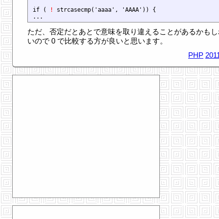
if ( 
!
 strcasecmp('aaaa', 'AAAA')) {

ただ、否定だとあとで意味を取り違えることがあるかもし
いので 0 で比較する方が良いと思います。
PHP
201