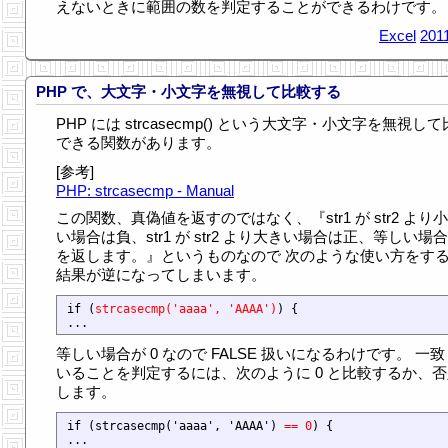
えないときに範囲の数を判定することができるわけです。
Excel
201
PHP で、大文字・小文字を無視して比較する
PHP には strcasecmp() という大文字・小文字を無視し
できる関数があります。
[参考]
PHP: strcasecmp - Manual
この関数、真偽値を返すのではなく、『str1 が str2 より
い場合は負、str1 が str2 より大きい場合は正、等しい場合
を返します。』というものなので 次のような使い方をす
結果が逆になってしまいます。
if (
strcasecmp('aaaa', 'AAAA')
) {

等しい場合が 0 なので FALSE 扱いになるわけです。 一
いることを判定するには、次のように 0 と比較するか、否
します。
if (strcasecmp('aaaa', 'AAAA') 
== 0
) {

...
