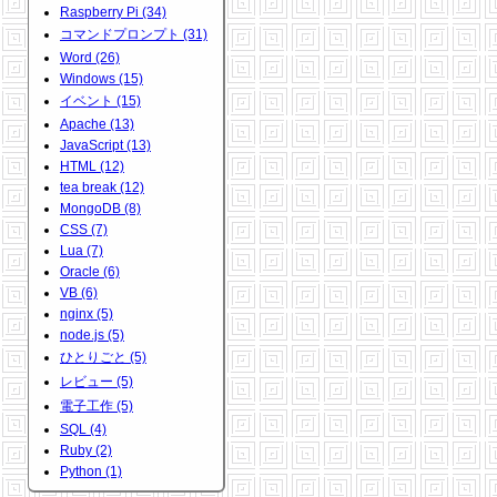
Raspberry Pi (34)
コマンドプロンプト (31)
Word (26)
Windows (15)
イベント (15)
Apache (13)
JavaScript (13)
HTML (12)
tea break (12)
MongoDB (8)
CSS (7)
Lua (7)
Oracle (6)
VB (6)
nginx (5)
node.js (5)
ひとりごと (5)
レビュー (5)
電子工作 (5)
SQL (4)
Ruby (2)
Python (1)