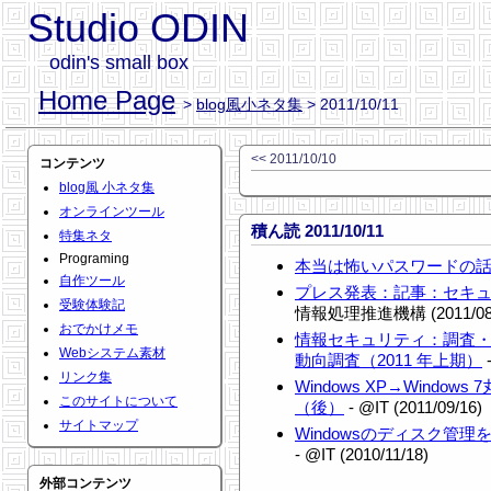
Studio ODIN
odin's small box
Home Page
>
blog風小ネタ集
> 2011/10/11
<< 2011/10/10
コンテンツ
blog風 小ネタ集
オンラインツール
積ん読 2011/10/11
特集ネタ
Programing
本当は怖いパスワードの話（
自作ツール
プレス発表：記事：セキ
受験体験記
情報処理推進機構 (2011/08/
おでかけメモ
情報セキュリティ：調査
Webシステム素材
動向調査（2011 年上期）
リンク集
Windows XP→Wind
このサイトについて
（後）
- @IT (2011/09/16)
サイトマップ
Windowsのディスク管
- @IT (2010/11/18)
外部コンテンツ