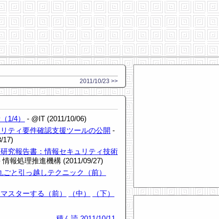
2011/10/23 >>
1/4）
- @IT (2011/10/06)
ュリティ要件確認支援ツールの公開
-
17)
・研究報告書：情報セキュリティ技術
- 情報処理推進機構 (2011/09/27)
ows 7丸ごと引っ越しテクニック（前）
理をマスターする（前）
（中）
（下）
積ん読
2011/10/11