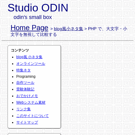
Studio ODIN
odin's small box
Home Page
>
blog風小ネタ集
> PHP で、大文字・小
文字を無視して比較する
コンテンツ
blog風 小ネタ集
オンラインツール
特集ネタ
Programing
自作ツール
受験体験記
おでかけメモ
Webシステム素材
リンク集
このサイトについて
サイトマップ