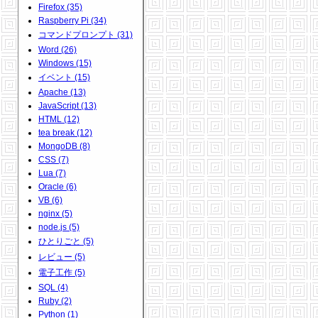
Firefox (35)
Raspberry Pi (34)
コマンドプロンプト (31)
Word (26)
Windows (15)
イベント (15)
Apache (13)
JavaScript (13)
HTML (12)
tea break (12)
MongoDB (8)
CSS (7)
Lua (7)
Oracle (6)
VB (6)
nginx (5)
node.js (5)
ひとりごと (5)
レビュー (5)
電子工作 (5)
SQL (4)
Ruby (2)
Python (1)