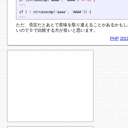
if (strcasecmp('aaaa', 'AAAA') 
== 0
) {

...

if ( 
!
 strcasecmp('aaaa', 'AAAA')) {

ただ、否定だとあとで意味を取り違えることがあるかもし
いので 0 で比較する方が良いと思います。
PHP
201