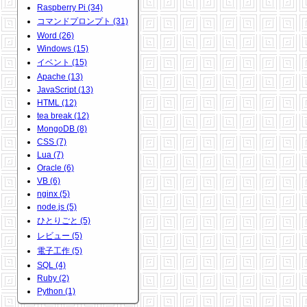
Raspberry Pi (34)
コマンドプロンプト (31)
Word (26)
Windows (15)
イベント (15)
Apache (13)
JavaScript (13)
HTML (12)
tea break (12)
MongoDB (8)
CSS (7)
Lua (7)
Oracle (6)
VB (6)
nginx (5)
node.js (5)
ひとりごと (5)
レビュー (5)
電子工作 (5)
SQL (4)
Ruby (2)
Python (1)