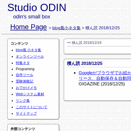
Studio ODIN
odin's small box
Home Page
>
blog風小ネタ集
> 積ん読 2018/12/25
<< 積ん読 2018/12/19
コンテンツ
blog風 小ネタ集
オンラインツール
特集ネタ
積ん読 2018/12/25
Programing
Googleがブラウザでお絵か
自作ツール
リース、自動保存＆自動
受験体験記
GIGAZINE (2018/12/25)
おでかけメモ
Webシステム素材
リンク集
このサイトについて
サイトマップ
外部コンテンツ