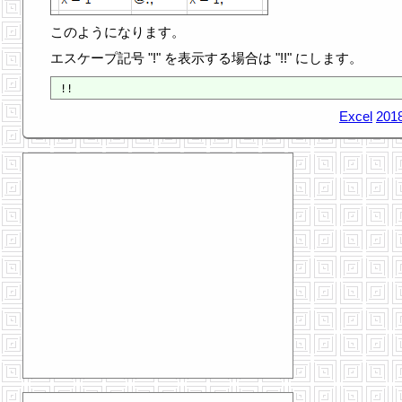
このようになります。
エスケープ記号 "!" を表示する場合は "!!" にします。
Excel
2018