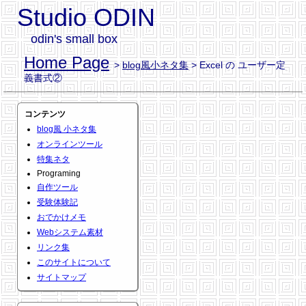
Studio ODIN
odin's small box
Home Page
>
blog風小ネタ集
> Excel の ユーザー定
義書式②
コンテンツ
blog風 小ネタ集
オンラインツール
特集ネタ
Programing
自作ツール
受験体験記
おでかけメモ
Webシステム素材
リンク集
このサイトについて
サイトマップ