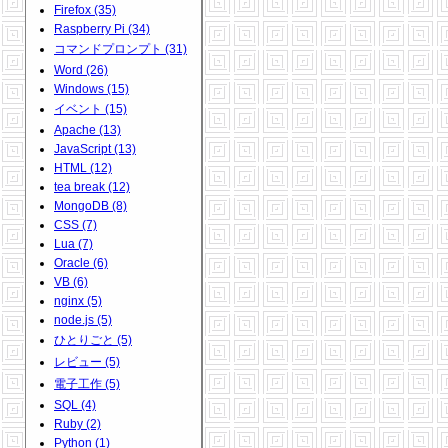
Firefox (35)
Raspberry Pi (34)
コマンドプロンプト (31)
Word (26)
Windows (15)
イベント (15)
Apache (13)
JavaScript (13)
HTML (12)
tea break (12)
MongoDB (8)
CSS (7)
Lua (7)
Oracle (6)
VB (6)
nginx (5)
node.js (5)
ひとりごと (5)
レビュー (5)
電子工作 (5)
SQL (4)
Ruby (2)
Python (1)