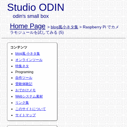
Studio ODIN
odin's small box
Home Page
>
blog風小ネタ集
> Raspberry Pi でカメ
ラモジュールを試してみる (5)
コンテンツ
blog風 小ネタ集
オンラインツール
特集ネタ
Programing
自作ツール
受験体験記
おでかけメモ
Webシステム素材
リンク集
このサイトについて
サイトマップ