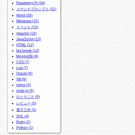
Raspberry Pi (34)
コマンドプロンプト (31)
Word (26)
Windows (15)
イベント (15)
Apache (13)
JavaScript (13)
HTML (12)
tea break (12)
MongoDB (8)
CSS (7)
Lua (7)
Oracle (6)
VB (6)
nginx (5)
node.js (5)
ひとりごと (5)
レビュー (5)
電子工作 (5)
SQL (4)
Ruby (2)
Python (1)