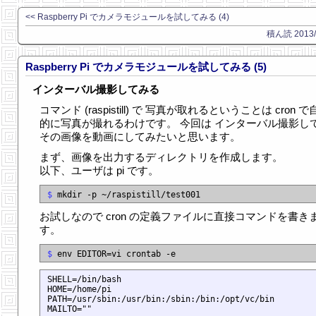
<< Raspberry Pi でカメラモジュールを試してみる (4)
積ん読 2013/0
Raspberry Pi でカメラモジュールを試してみる (5)
インターバル撮影してみる
コマンド (raspistill) で 写真が取れるということは cron で
的に写真が撮れるわけです。 今回は インターバル撮影し
その画像を動画にしてみたいと思います。
まず、画像を出力するディレクトリを作成します。
以下、ユーザは pi です。
$
お試しなので cron の定義ファイルに直接コマンドを書き
す。
$
SHELL=/bin/bash

HOME=/home/pi

PATH=/usr/sbin:/usr/bin:/sbin:/bin:/opt/vc/bin

MAILTO=""
