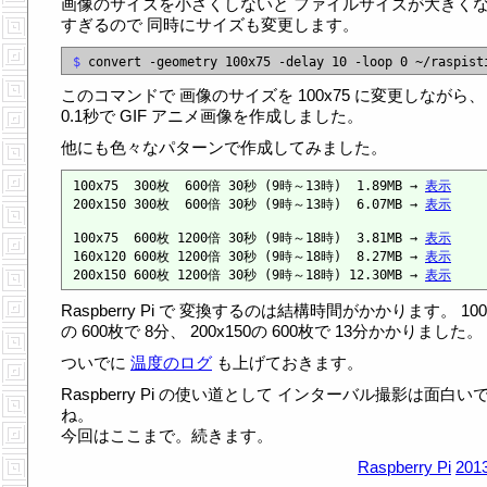
画像のサイズを小さくしないと ファイルサイズが大きく
すぎるので 同時にサイズも変更します。
$
このコマンドで 画像のサイズを 100x75 に変更しながら、
0.1秒で GIF アニメ画像を作成しました。
他にも色々なパターンで作成してみました。
100x75  300枚  600倍 30秒 (9時～13時)  1.89MB → 
表示
200x150 300枚  600倍 30秒 (9時～13時)  6.07MB → 
表示
100x75  600枚 1200倍 30秒 (9時～18時)  3.81MB → 
表示
160x120 600枚 1200倍 30秒 (9時～18時)  8.27MB → 
表示
200x150 600枚 1200倍 30秒 (9時～18時) 12.30MB → 
表示
Raspberry Pi で 変換するのは結構時間がかかります。 100
の 600枚で 8分、 200x150の 600枚で 13分かかりました。
ついでに
温度のログ
も上げておきます。
Raspberry Pi の使い道として インターバル撮影は面白い
ね。
今回はここまで。続きます。
Raspberry Pi
2013