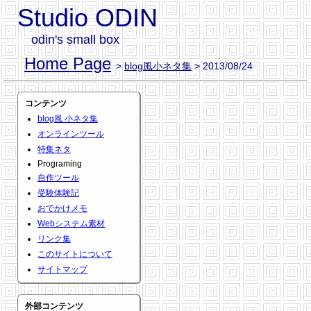
Studio ODIN
odin's small box
Home Page
>
blog風小ネタ集
> 2013/08/24
コンテンツ
blog風 小ネタ集
オンラインツール
特集ネタ
Programing
自作ツール
受験体験記
おでかけメモ
Webシステム素材
リンク集
このサイトについて
サイトマップ
外部コンテンツ