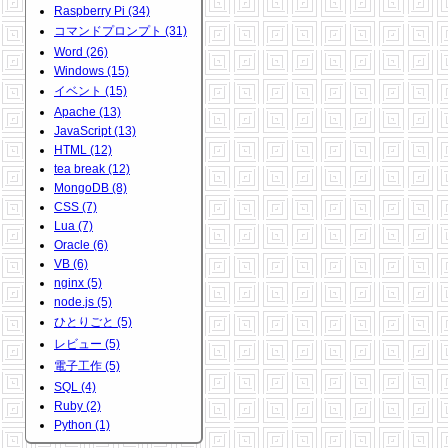
Raspberry Pi (34)
コマンドプロンプト (31)
Word (26)
Windows (15)
イベント (15)
Apache (13)
JavaScript (13)
HTML (12)
tea break (12)
MongoDB (8)
CSS (7)
Lua (7)
Oracle (6)
VB (6)
nginx (5)
node.js (5)
ひとりごと (5)
レビュー (5)
電子工作 (5)
SQL (4)
Ruby (2)
Python (1)