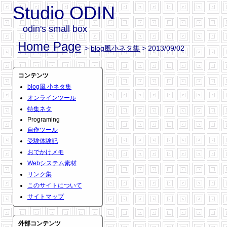
Studio ODIN
odin's small box
Home Page
>
blog風小ネタ集
> 2013/09/02
コンテンツ
blog風 小ネタ集
オンラインツール
特集ネタ
Programing
自作ツール
受験体験記
おでかけメモ
Webシステム素材
リンク集
このサイトについて
サイトマップ
外部コンテンツ