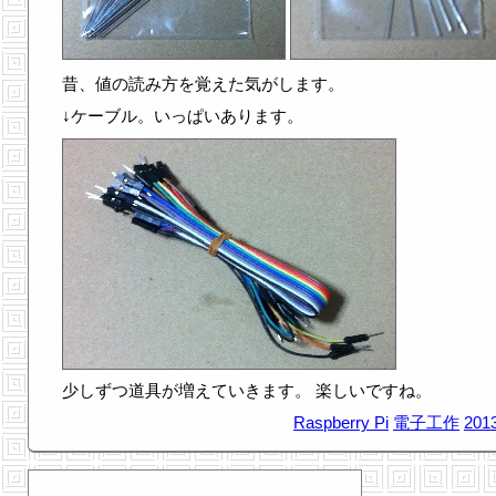
昔、値の読み方を覚えた気がします。
↓ケーブル。いっぱいあります。
少しずつ道具が増えていきます。 楽しいですね。
Raspberry Pi
電子工作
2013