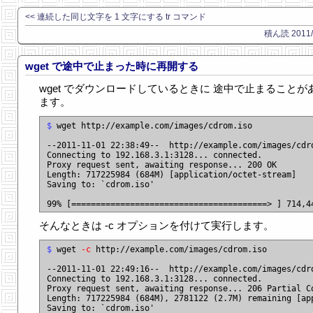
<< 連続した同じ文字を 1 文字にする tr コマンド
積ん読 2011/1
wget で途中で止まった時に再開する
wget でダウンロードしているときに 途中で止まることが
ます。
$
 wget http://example.com/images/cdrom.iso

--2011-11-01 22:38:49--  http://example.com/images/cdro
Connecting to 192.168.3.1:3128... connected.

Proxy request sent, awaiting response... 200 OK

Length: 717225984 (684M) [application/octet-stream]

Saving to: `cdrom.iso'

そんなときは -c オプションを付けて実行します。
$
 wget 
-c
 http://example.com/images/cdrom.iso

--2011-11-01 22:49:16--  http://example.com/images/cdro
Connecting to 192.168.3.1:3128... connected.

Proxy request sent, awaiting response... 206 Partial Co
Length: 717225984 (684M), 2781122 (2.7M) remaining [app
Saving to: `cdrom.iso'
