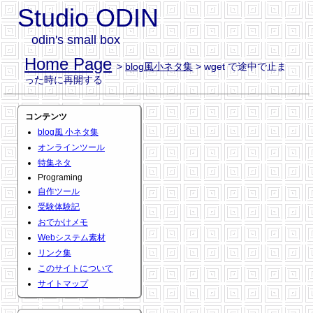
Studio ODIN
odin's small box
Home Page
>
blog風小ネタ集
> wget で途中で止ま
った時に再開する
コンテンツ
blog風 小ネタ集
オンラインツール
特集ネタ
Programing
自作ツール
受験体験記
おでかけメモ
Webシステム素材
リンク集
このサイトについて
サイトマップ