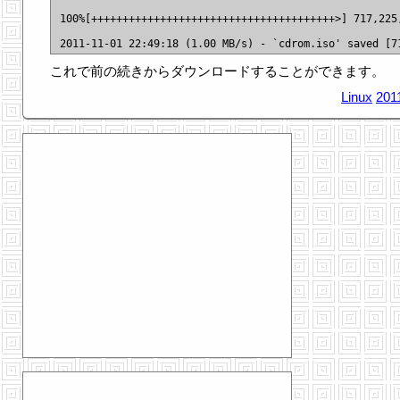
100%[+++++++++++++++++++++++++++++++++++++++>] 717,225,
これで前の続きからダウンロードすることができます。
Linux
201