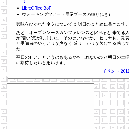
う
LibreOffice BoF
ウォーキングツアー（展示ブースの練り歩き）
興味をひかれたネタについては 明日のまとめに書きます
あと、オープンソースカンファレンスと比べると 来てる
が“若い”気がしました。 そのせいなのか、 セミナも、発
と受講者のやりとりが少なく 盛り上がりが欠けてる感じ
た。
平日のせい、というのもあるかもしれないので 明日の土
に期待したいと思います。
イベント
2011