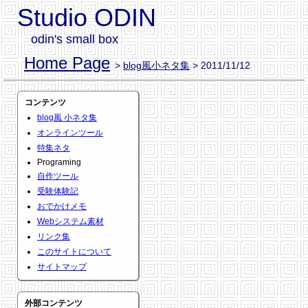
Studio ODIN
odin's small box
Home Page
>
blog風小ネタ集
> 2011/11/12
コンテンツ
blog風 小ネタ集
オンラインツール
特集ネタ
Programing
自作ツール
受験体験記
おでかけメモ
Webシステム素材
リンク集
このサイトについて
サイトマップ
外部コンテンツ