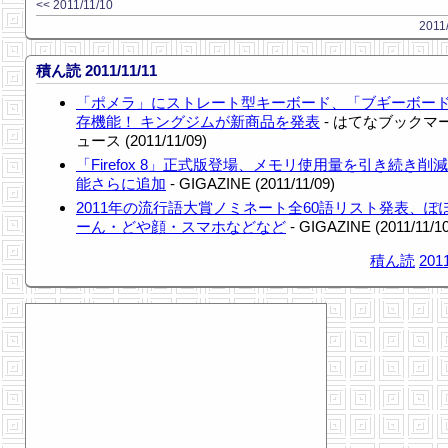
<< 2011/11/10
2011
積ん読 2011/11/11
「ポメラ」にストレート型キーボード、「ブギーボー
存機能！ キングジムが新商品を発表
- はてなブックマ
ュース (2011/11/09)
「Firefox 8」正式版登場、メモリ使用量を引き続き削
能さらに追加
- GIGAZINE (2011/11/09)
2011年の流行語大賞ノミネート全60語リスト発表、ぽ
ーん・どや顔・スマホなどなど
- GIGAZINE (2011/11/10
積ん読
2011