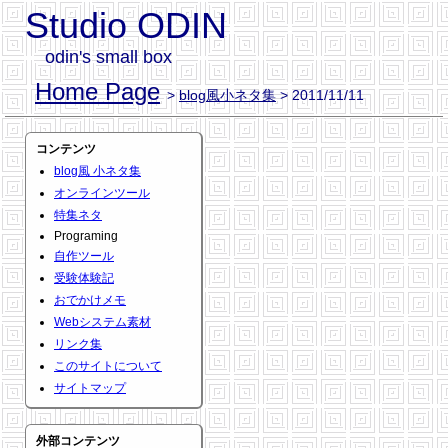
Studio ODIN
odin's small box
Home Page
>
blog風小ネタ集
> 2011/11/11
コンテンツ
blog風 小ネタ集
オンラインツール
特集ネタ
Programing
自作ツール
受験体験記
おでかけメモ
Webシステム素材
リンク集
このサイトについて
サイトマップ
外部コンテンツ