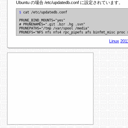
Ubuntu の場合 /etc/updatedb.conf に設定されています。
$
 cat /etc/updatedb.conf

PRUNE_BIND_MOUNTS="yes"

# PRUNENAMES=".git .bzr .hg .svn"

PRUNEPATHS="/tmp /var/spool /media"

Linux
201