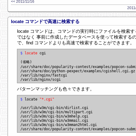
<< 2011/11/16
2011
locate コマンドで高速に検索する
locate コマンドは、コマンドの実行時にファイルを検索す
ではなく 事前に作成したデータベースを使って検索する
で、find コマンドよりも高速で検索することができます。
$
locate
 cgi

(省略)

/usr/share/doc/popularity-contest/examples/popcon-submi
/usr/share/doc/python-pexpect/examples/cgishell.cgi.gz

/var/lib/nginx/fastcgi

パターンマッチングも色々できます。
$
 locate 
"*.cgi"
/usr/lib/w3m/cgi-bin/dirlist.cgi

/usr/lib/w3m/cgi-bin/multipart.cgi

/usr/lib/w3m/cgi-bin/w3mhelp.cgi

/usr/lib/w3m/cgi-bin/w3mmail.cgi

/usr/lib/w3m/cgi-bin/w3mman2html.cgi
