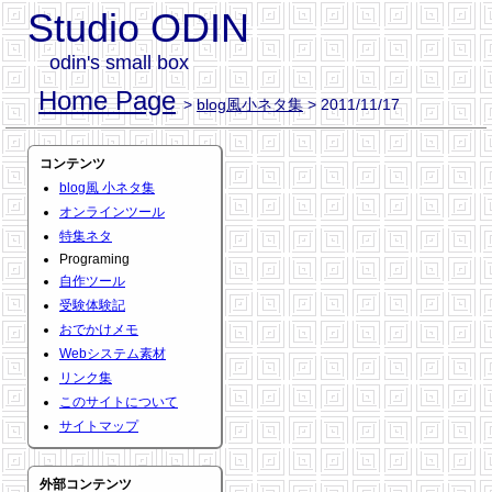
Studio ODIN
odin's small box
Home Page
>
blog風小ネタ集
> 2011/11/17
コンテンツ
blog風 小ネタ集
オンラインツール
特集ネタ
Programing
自作ツール
受験体験記
おでかけメモ
Webシステム素材
リンク集
このサイトについて
サイトマップ
外部コンテンツ