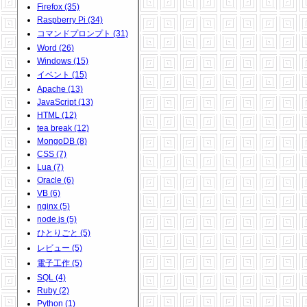
Firefox (35)
Raspberry Pi (34)
コマンドプロンプト (31)
Word (26)
Windows (15)
イベント (15)
Apache (13)
JavaScript (13)
HTML (12)
tea break (12)
MongoDB (8)
CSS (7)
Lua (7)
Oracle (6)
VB (6)
nginx (5)
node.js (5)
ひとりごと (5)
レビュー (5)
電子工作 (5)
SQL (4)
Ruby (2)
Python (1)