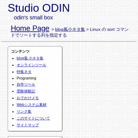
Studio ODIN
odin's small box
Home Page
>
blog風小ネタ集
> Linux の sort コマン
ドでソートする列を指定する
コンテンツ
blog風 小ネタ集
オンラインツール
特集ネタ
Programing
自作ツール
受験体験記
おでかけメモ
Webシステム素材
リンク集
このサイトについて
サイトマップ