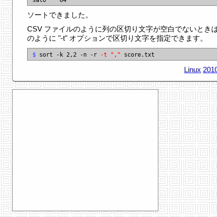
ソートできました。
CSV ファイルのように列の区切り文字が空白でないときは
のように "-t" オプションで区切り文字を指定できます。
$
 sort -k 2,2 -n -r 
-t ","
Linux
2010