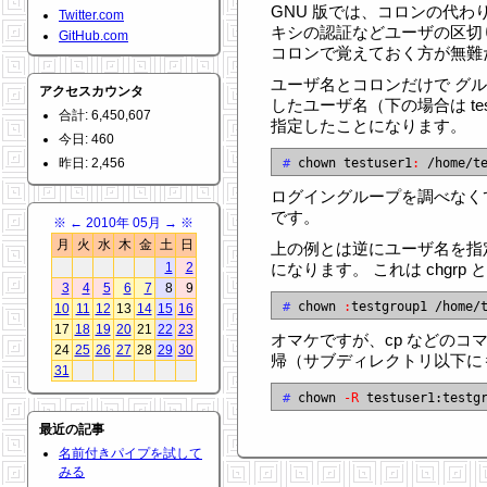
GNU 版では、コロンの代わりに
Twitter.com
キシの認証などユーザの区切
GitHub.com
コロンで覚えておく方が無難
ユーザ名とコロンだけで グ
アクセスカウンタ
したユーザ名（下の場合は tes
合計: 6,450,607
指定したことになります。
今日: 460
昨日: 2,456
#
 chown testuser1
:
ログイングループを調べなく
です。
※
←
2010年 05月
→
※
月
火
水
木
金
土
日
上の例とは逆にユーザ名を指
1
2
になります。 これは chgrp
3
4
5
6
7
8
9
#
 chown 
:
10
11
12
13
14
15
16
17
18
19
20
21
22
23
オマケですが、cp などのコマ
24
25
26
27
28
29
30
帰（サブディレクトリ以下に
31
#
 chown 
-R
最近の記事
名前付きパイプを試して
みる