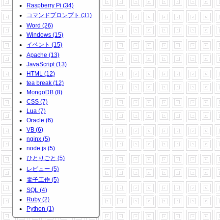
Raspberry Pi (34)
コマンドプロンプト (31)
Word (26)
Windows (15)
イベント (15)
Apache (13)
JavaScript (13)
HTML (12)
tea break (12)
MongoDB (8)
CSS (7)
Lua (7)
Oracle (6)
VB (6)
nginx (5)
node.js (5)
ひとりごと (5)
レビュー (5)
電子工作 (5)
SQL (4)
Ruby (2)
Python (1)