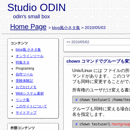
Studio ODIN
odin's small box
Home Page
>
blog風小ネタ集
> 2010/05/03
<< 2010/05/02
コンテンツ
blog風 小ネタ集
オンラインツール
chown コマンドでグループも
特集ネタ
Programing
Unix/Linux には ファイル
自作ツール
マンドがあります。 このコ
受験体験記
プも同時に変更することがで
おでかけメモ
所有権のユーザだけ変える書
Webシステム素材
リンク集
#
このサイトについて
グループも同時に変える場合は 
サイトマップ
名を指定します。
#
 chown testuser1
:testgrou
外部コンテンツ