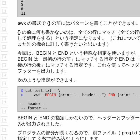
2

5

8

awk の書式で {} の前にはパターンを書くことができます
{} の前に何も書かないのは、全ての行にマッチ（全ての行
して処理をする）という指定になります。 （これについ
また別の機会に詳しく書きたいと思います）
今回は、BEGIN と END という特殊な指定を使いますが、
BEGIN は「最初の行の前」にマッチする指定で END は
後の行の後」にマッチする指定です。これを使ってヘッダ
フッターを出力します。
次のような指定ができます。
$
>
     awk '
BEGIN
 {print "-- header --"} 
END
 {print "--
-- header --

BEGIN と END の指定しかないので、ヘッダーとフッタ
みが出力されました。
プログラムの部分が長くなるので、別ファイル（ prog.txt
指定して 引数で読み込むようにします。