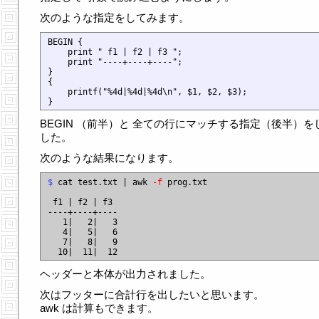
次のような指定をしてみます。
BEGIN {

    print " f1 | f2 | f3 ";

    print "----+----+----";

}

{

    printf("%4d|%4d|%4d\n", $1, $2, $3);

BEGIN （前半）と 全ての行にマッチする指定（後半）を
した。
次のような結果になります。
$
 cat test.txt | awk 
-f
 prog.txt

 f1 | f2 | f3

----+----+----

   1|   2|   3

   4|   5|   6

   7|   8|   9

ヘッダーと本体が出力されました。
次はフッターに合計行を出したいと思います。
awk は計算もできます。