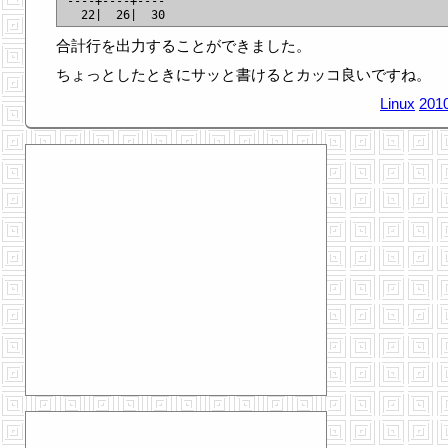
----+----+----

合計行を出力することができました。
ちょっとしたときにサッと書けるとカッコ良いですね。
Linux
2010