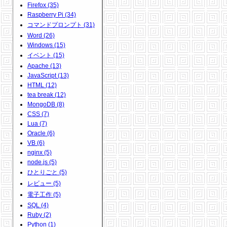
Firefox (35)
Raspberry Pi (34)
コマンドプロンプト (31)
Word (26)
Windows (15)
イベント (15)
Apache (13)
JavaScript (13)
HTML (12)
tea break (12)
MongoDB (8)
CSS (7)
Lua (7)
Oracle (6)
VB (6)
nginx (5)
node.js (5)
ひとりごと (5)
レビュー (5)
電子工作 (5)
SQL (4)
Ruby (2)
Python (1)