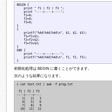
BEGIN {

    print " f1 | f2 | f3 ";

    print "----+----+----";

    f1=0;

    f2=0;

    f3=0;

}

{

    printf("%4d|%4d|%4d\n", $1, $2, $3);

    f1=f1+$1;

    f2=f2+$2;

    f3=f3+$3;

}

END {

    print "----+----+----";

    printf("%4d|%4d|%4d\n", f1, f2, f3);

初期化処理は BEGIN に書くことができます。
次のような結果になります。
$
 cat test.txt | awk -f prog.txt

 f1 | f2 | f3

----+----+----

   1|   2|   3

   4|   5|   6

   7|   8|   9

  10|  11|  12
