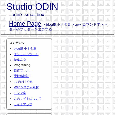
Studio ODIN
odin's small box
Home Page
>
blog風小ネタ集
> awk コマンドでヘッ
ダーやフッターを出力する
コンテンツ
blog風 小ネタ集
オンラインツール
特集ネタ
Programing
自作ツール
受験体験記
おでかけメモ
Webシステム素材
リンク集
このサイトについて
サイトマップ