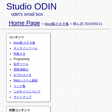
Studio ODIN
odin's small box
Home Page
>
blog風小ネタ集
> 積ん読 2010/05/11
コンテンツ
blog風 小ネタ集
オンラインツール
特集ネタ
Programing
自作ツール
受験体験記
おでかけメモ
Webシステム素材
リンク集
このサイトについて
サイトマップ
外部コンテンツ