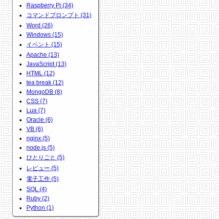
Raspberry Pi (34)
コマンドプロンプト (31)
Word (26)
Windows (15)
イベント (15)
Apache (13)
JavaScript (13)
HTML (12)
tea break (12)
MongoDB (8)
CSS (7)
Lua (7)
Oracle (6)
VB (6)
nginx (5)
node.js (5)
ひとりごと (5)
レビュー (5)
電子工作 (5)
SQL (4)
Ruby (2)
Python (1)