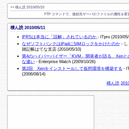
<< 積ん読 2010/05/10
FTP コマンドで、接続先サーバのファイルの属性を変更
積ん読 2010/05/11
IFRSは本当に「誤解」されているのか
- ITpro (2010/05
なぜソフトバンクはiPadにSIMロックをかけたのか
- 
雑記帳はてな支店 (2010/05/10)
第4のハイパーバイザー「KVM」開発者が語る、Xenと
な違い
- Enterprise Watch (2009/10/26)
第2回 Xenをインストールして仮想環境を構築する
- I
(2006/08/14)
積ん読
2010