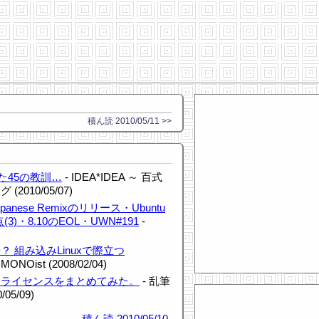
積ん読 2010/05/11 >>
た45の教訓…
- IDEA*IDEA ～ 百式
010/05/07)
apanese Remixのリリース・Ubuntu
(3)・8.10のEOL・UWN#191
-
？ 組み込みLinuxで際立つ
 MONOist (2008/02/04)
スライセンスをまとめてみた。
- 乱筆
05/09)
積ん読
2010/05/10