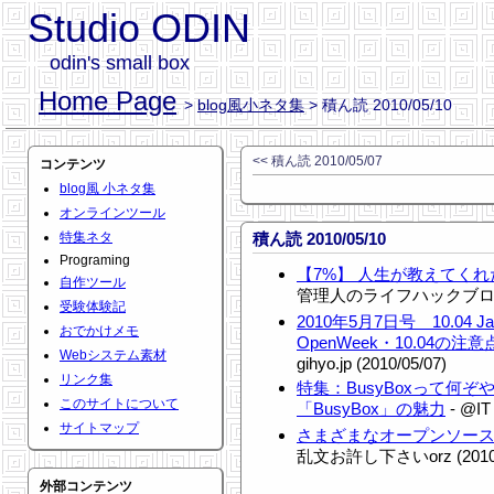
Studio ODIN
odin's small box
Home Page
>
blog風小ネタ集
> 積ん読 2010/05/10
<< 積ん読 2010/05/07
コンテンツ
blog風 小ネタ集
オンラインツール
特集ネタ
積ん読 2010/05/10
Programing
【7%】 人生が教えてくれ
自作ツール
管理人のライフハックブログ (2
受験体験記
2010年5月7日号 10.04 J
おでかけメモ
OpenWeek・10.04の注意点
Webシステム素材
gihyo.jp (2010/05/07)
リンク集
特集：BusyBoxって何ぞや
このサイトについて
「BusyBox」の魅力
- @IT
サイトマップ
さまざまなオープンソー
乱文お許し下さいorz (2010/
外部コンテンツ