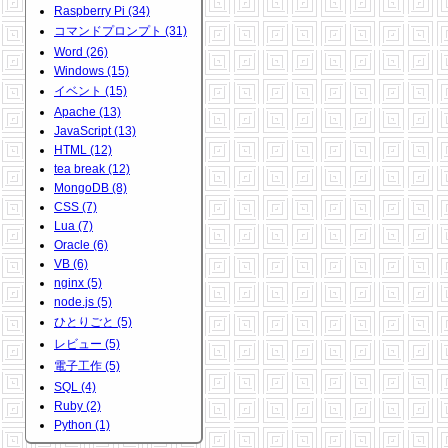
Raspberry Pi (34)
コマンドプロンプト (31)
Word (26)
Windows (15)
イベント (15)
Apache (13)
JavaScript (13)
HTML (12)
tea break (12)
MongoDB (8)
CSS (7)
Lua (7)
Oracle (6)
VB (6)
nginx (5)
node.js (5)
ひとりごと (5)
レビュー (5)
電子工作 (5)
SQL (4)
Ruby (2)
Python (1)