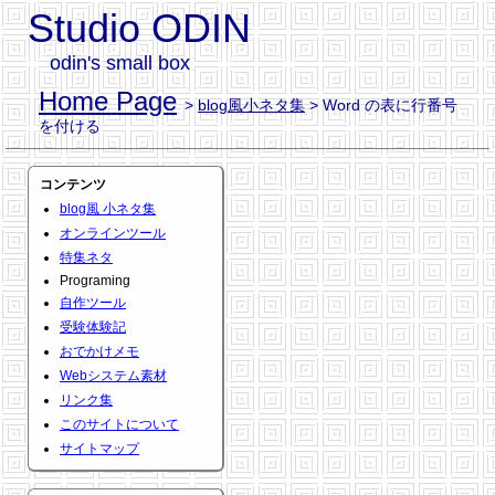
Studio ODIN
odin's small box
Home Page
>
blog風小ネタ集
> Word の表に行番号
を付ける
コンテンツ
blog風 小ネタ集
オンラインツール
特集ネタ
Programing
自作ツール
受験体験記
おでかけメモ
Webシステム素材
リンク集
このサイトについて
サイトマップ