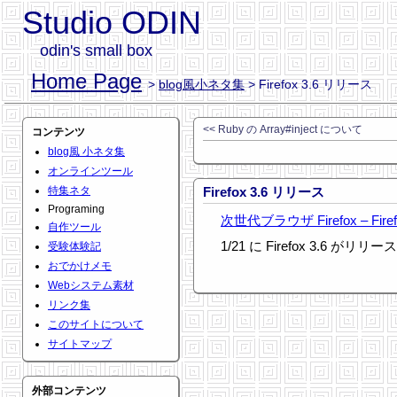
Studio ODIN
odin's small box
Home Page
>
blog風小ネタ集
> Firefox 3.6 リリース
<< Ruby の Array#inject について
コンテンツ
blog風 小ネタ集
オンラインツール
特集ネタ
Firefox 3.6 リリース
Programing
次世代ブラウザ Firefox – Fir
自作ツール
1/21 に Firefox 3.6 が
受験体験記
おでかけメモ
Webシステム素材
リンク集
このサイトについて
サイトマップ
外部コンテンツ