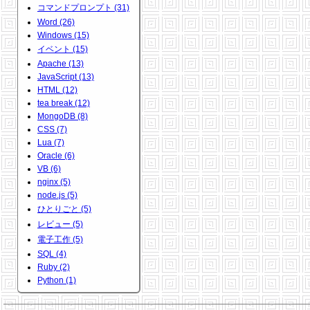
コマンドプロンプト (31)
Word (26)
Windows (15)
イベント (15)
Apache (13)
JavaScript (13)
HTML (12)
tea break (12)
MongoDB (8)
CSS (7)
Lua (7)
Oracle (6)
VB (6)
nginx (5)
node.js (5)
ひとりごと (5)
レビュー (5)
電子工作 (5)
SQL (4)
Ruby (2)
Python (1)