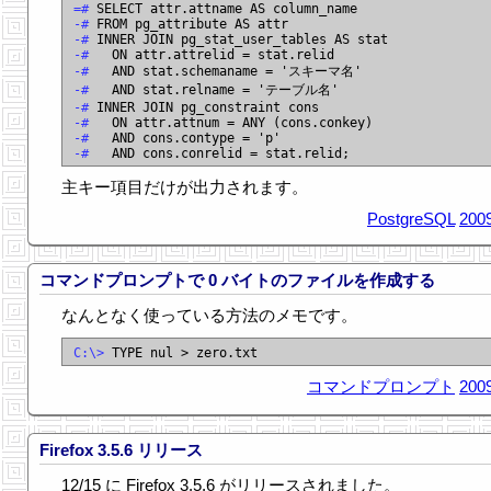
=# 
-# 
-# 
-# 
-# 
-# 
-# 
-# 
-# 
-# 
主キー項目だけが出力されます。
PostgreSQL
2009
コマンドプロンプトで 0 バイトのファイルを作成する
なんとなく使っている方法のメモです。
C:\> 
コマンドプロンプト
2009
Firefox 3.5.6 リリース
12/15 に Firefox 3.5.6 がリリースされました。