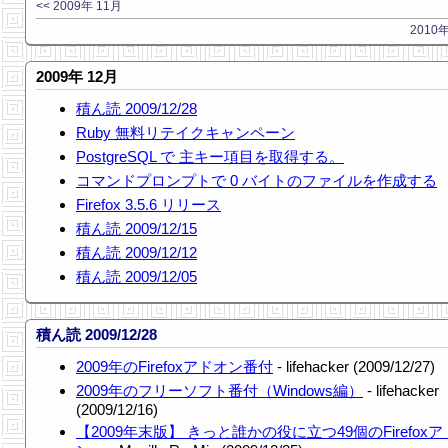
<< 2009年 11月
2010年
2009年 12月
積ん読 2009/12/28
Ruby 無料リテイクキャンペーン
PostgreSQL で 主キー項目を取得する。
コマンドプロンプトで 0 バイトのファイルを作成する
Firefox 3.5.6 リリース
積ん読 2009/12/15
積ん読 2009/12/12
積ん読 2009/12/05
積ん読 2009/12/28
2009年のFirefoxアドオン番付
- lifehacker (2009/12/27)
2009年のフリーソフト番付（Windows編）
- lifehacker
(2009/12/16)
【2009年末版】 きっと誰かの役に立つ49個のFirefox