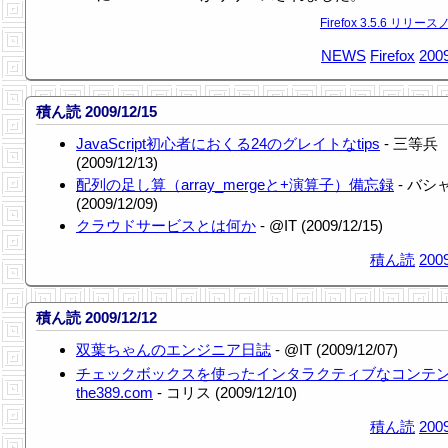
Firefox 3.5.6 リリー
NEWS
Firefox
2009
積ん読 2009/12/15
JavaScript初心者におくる24のグレイトなtips
- 三等兵
(2009/12/13)
配列の足し算（array_mergeと+演算子）備忘録
- バシ
(2009/12/09)
クラウドサービスとは何か
- @IT (2009/12/15)
積ん読
2009
積ん読 2009/12/12
双葉ちゃんのエンジニア日誌
- @IT (2009/12/07)
チェックボックスを使ったインタラクティブなコンテンツ
the389.com
- コリス (2009/12/10)
積ん読
2009