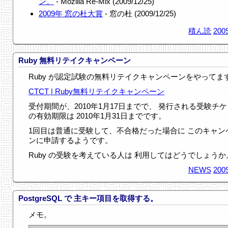
ン。
- Mozilla Re-Mix (2009/12/25)
2009年 窓の杜大賞
- 窓の杜 (2009/12/25)
積ん読
2009
Ruby 無料リテイクキャンペーン
Ruby が認定試験の無料リテイクキャンペーンをやってま
CTCT | Ruby無料リテイクキャンペーン
受付期間が、2010年1月17日までで、 発行される受験チ
の有効期限は 2010年1月31日までです。
1回目は普通に受験して、不合格だった場合に このキャン
ンに申請するようです。
Ruby の受験を考えている人は 利用してはどうでしょうか
NEWS
2009
PostgreSQL で 主キー項目を取得する。
メモ。