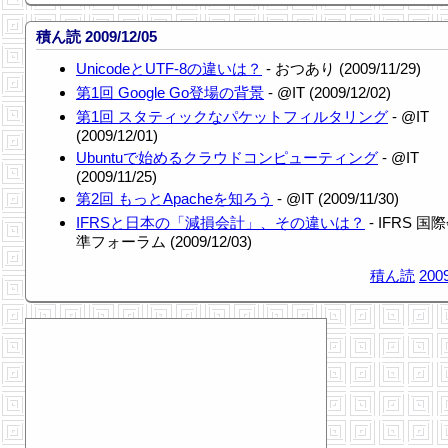
積ん読 2009/12/05
UnicodeとUTF-8の違いは？
- おつあり (2009/11/29)
第1回 Google Go登場の背景
- @IT (2009/12/02)
第1回 スタティックなパケットフィルタリング
- @IT
(2009/12/01)
Ubuntuで始めるクラウドコンピューティング
- @IT
(2009/11/25)
第2回 もっとApacheを知ろう
- @IT (2009/11/30)
IFRSと日本の「減損会計」、その違いは？
- IFRS 
準フォーラム (2009/12/03)
積ん読
2009