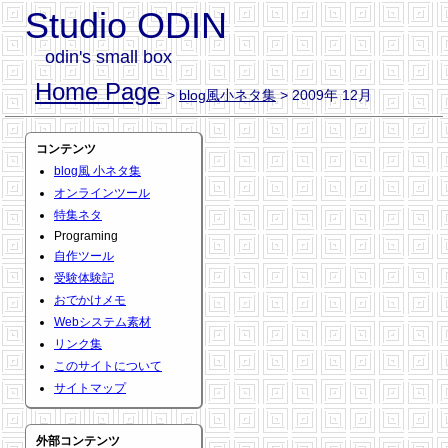
Studio ODIN
odin's small box
Home Page
>
blog風小ネタ集
> 2009年 12月
コンテンツ
blog風 小ネタ集
オンラインツール
特集ネタ
Programing
自作ツール
受験体験記
おでかけメモ
Webシステム素材
リンク集
このサイトについて
サイトマップ
外部コンテンツ