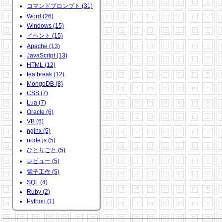
コマンドプロンプト (31)
Word (26)
Windows (15)
イベント (15)
Apache (13)
JavaScript (13)
HTML (12)
tea break (12)
MongoDB (8)
CSS (7)
Lua (7)
Oracle (6)
VB (6)
nginx (5)
node.js (5)
ひとりごと (5)
レビュー (5)
電子工作 (5)
SQL (4)
Ruby (2)
Python (1)