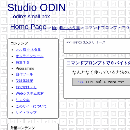
Studio ODIN
odin's small box
Home Page
>
blog風小ネタ集
> コマンドプロンプトで 
<< Firefox 3.5.6 リリース
コンテンツ
blog風 小ネタ集
オンラインツール
特集ネタ
コマンドプロンプトで 0 バイ
Programing
なんとなく使っている方法の
自作ツール
受験体験記
C:\> 
おでかけメモ
Webシステム素材
リンク集
このサイトについて
サイトマップ
外部コンテンツ