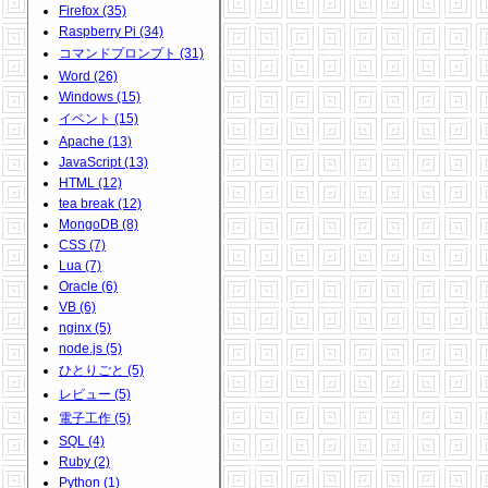
Firefox (35)
Raspberry Pi (34)
コマンドプロンプト (31)
Word (26)
Windows (15)
イベント (15)
Apache (13)
JavaScript (13)
HTML (12)
tea break (12)
MongoDB (8)
CSS (7)
Lua (7)
Oracle (6)
VB (6)
nginx (5)
node.js (5)
ひとりごと (5)
レビュー (5)
電子工作 (5)
SQL (4)
Ruby (2)
Python (1)