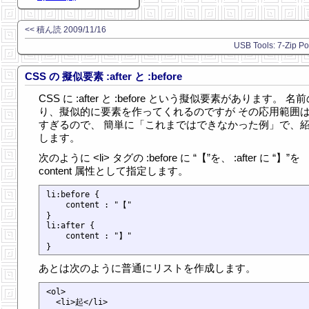
<< 積ん読 2009/11/16
USB Tools: 7-Zip Po
CSS の 擬似要素 :after と :before
CSS に :after と :before という擬似要素があります。 名
り、擬似的に要素を作ってくれるのですが その応用範囲
すぎるので、 簡単に「これまではできなかった例」で、
します。
次のように <li> タグの :before に “【”を、 :after に “】”を
content 属性として指定します。
li:before {

    content : "【"

}

li:after {

    content : "】"

あとは次のように普通にリストを作成します。
<ol>

  <li>起</li>
