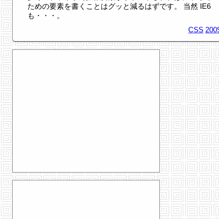
ための要素を書くことはグッと減るはずです。 当然 IE6
も・・・。
CSS
200