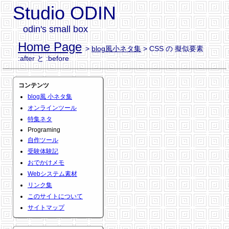
Studio ODIN
odin's small box
Home Page
>
blog風小ネタ集
> CSS の 擬似要素
:after と :before
コンテンツ
blog風 小ネタ集
オンラインツール
特集ネタ
Programing
自作ツール
受験体験記
おでかけメモ
Webシステム素材
リンク集
このサイトについて
サイトマップ