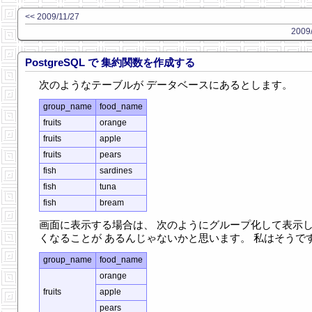
<< 2009/11/27
2009/
PostgreSQL で 集約関数を作成する
次のようなテーブルが データベースにあるとします。
group_name
food_name
fruits
orange
fruits
apple
fruits
pears
fish
sardines
fish
tuna
fish
bream
画面に表示する場合は、 次のようにグループ化して表示
くなることが あるんじゃないかと思います。 私はそうで
group_name
food_name
orange
fruits
apple
pears