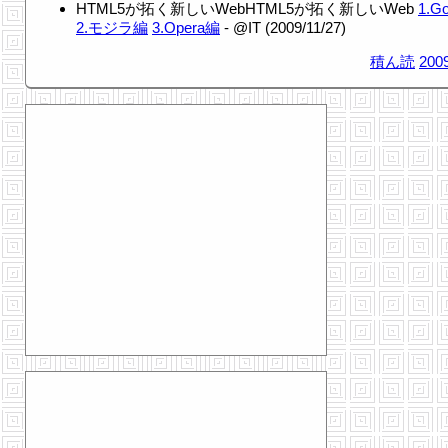
HTML5が拓く新しいWebHTML5が拓く新しいWeb
1.G
2.モジラ編
3.Opera編
- @IT (2009/11/27)
積ん読
2009