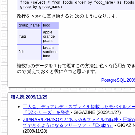
from (select * from foods order by food_name) as foods

改行を <br> に置き換えると 次のようになります。
group_name
food
apple
fruits
orange
pears
bream
fish
sardines
tuna
複数行のデータを１行で返すこの方法は 色々な応用がで
ので 覚えておくと役に立つと思います。
PostgreSQL
200
積ん読 2009/11/29
工人舎、デュアルディスプレイを搭載したモバイルノ
「DZシリーズ」を発売
- GIGAZINE (2009/11/27)
ZIP/RAR/LZH/ISOなどあらゆるファイルの解凍・圧縮
でできるようになるフリーソフト「Explzh」
- GIGAZI
(2009/11/28)