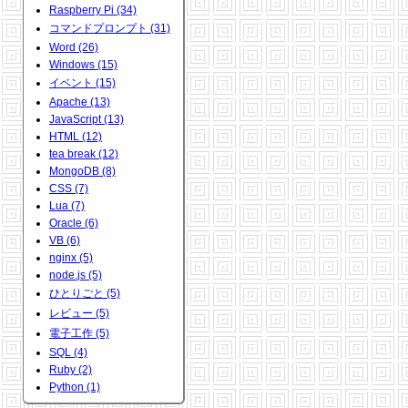
Raspberry Pi (34)
コマンドプロンプト (31)
Word (26)
Windows (15)
イベント (15)
Apache (13)
JavaScript (13)
HTML (12)
tea break (12)
MongoDB (8)
CSS (7)
Lua (7)
Oracle (6)
VB (6)
nginx (5)
node.js (5)
ひとりごと (5)
レビュー (5)
電子工作 (5)
SQL (4)
Ruby (2)
Python (1)