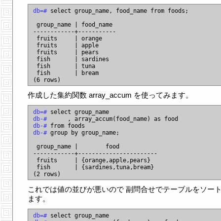
db=# 
select group_name, food_name from foods;

 group_name | food_name

------------+-----------

 fruits     | orange

 fruits     | apple

 fruits     | pears

 fish       | sardines

 fish       | tuna

 fish       | bream

作成した集約関数 array_accum を使ってみます。
db=# 
db-# 
db-# 
db-# 
group by group_name;

 group_name |        food

------------+-----------------------

 fruits     | {orange,apple,pears}

 fish       | {sardines,tuna,bream}

これでは値の並びが悪いので 副問合せでテーブルをソー
ます。
db=# 