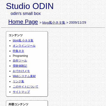
Studio ODIN
odin's small box
Home Page
>
blog風小ネタ集
> 2009/11/29
コンテンツ
blog風 小ネタ集
オンラインツール
特集ネタ
Programing
自作ツール
受験体験記
おでかけメモ
Webシステム素材
リンク集
このサイトについて
サイトマップ
外部コンテンツ