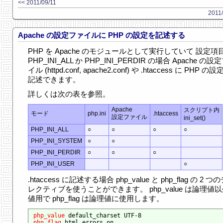
<< 2011/09/11
2011/
Apache の設定ファイルに PHP の設定を記述する
PHP を Apache のモジュールとして実行していて 設定項
PHP_INI_ALL か PHP_INI_PERDIR の場合 Apache の設
イル (httpd.conf, apache2.conf) や .htaccess に PHP の
記述できます。
詳しくは次の表を参照。
Apache
スクリプト内
モード
php.ini
.htaccess
設定ファイル
ini_set()
PHP_INI_ALL
○
○
○
○
PHP_INI_SYSTEM
○
○
PHP_INI_PERDIR
○
○
○
PHP_INI_USER
○
.htaccess に記述する場合 php_value と php_flag の 2 つ
レクティブを使うことができます。 php_value は論理値
値用で php_flag は論理値に使用します。
php_value
php_flag