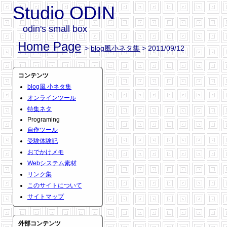
Studio ODIN
odin's small box
Home Page
>
blog風小ネタ集
> 2011/09/12
コンテンツ
blog風 小ネタ集
オンラインツール
特集ネタ
Programing
自作ツール
受験体験記
おでかけメモ
Webシステム素材
リンク集
このサイトについて
サイトマップ
外部コンテンツ