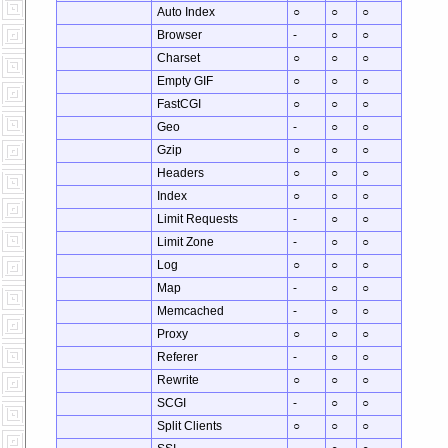
Auto Index
○
○
○
Browser
-
○
○
Charset
○
○
○
Empty GIF
○
○
○
FastCGI
○
○
○
Geo
-
○
○
Gzip
○
○
○
Headers
○
○
○
Index
○
○
○
Limit Requests
-
○
○
Limit Zone
-
○
○
Log
○
○
○
Map
-
○
○
Memcached
-
○
○
Proxy
○
○
○
Referer
-
○
○
Rewrite
○
○
○
SCGI
-
○
○
Split Clients
○
○
○