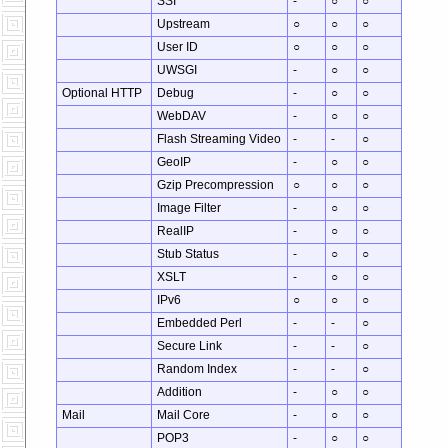
SSI
-
○
○
Upstream
○
○
○
User ID
○
○
○
UWSGI
-
○
○
Optional HTTP
Debug
-
○
○
WebDAV
-
○
○
Flash Streaming Video
-
-
○
GeoIP
-
○
○
Gzip Precompression
○
○
○
Image Filter
-
○
○
RealIP
-
○
○
Stub Status
-
○
○
XSLT
-
○
○
IPv6
○
○
○
Embedded Perl
-
-
○
Secure Link
-
-
○
Random Index
-
-
○
Addition
-
○
○
Mail
Mail Core
-
○
○
POP3
-
○
○