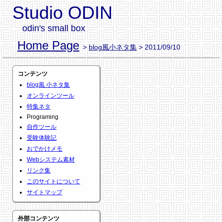
Studio ODIN
odin's small box
Home Page
>
blog風小ネタ集
> 2011/09/10
コンテンツ
blog風 小ネタ集
オンラインツール
特集ネタ
Programing
自作ツール
受験体験記
おでかけメモ
Webシステム素材
リンク集
このサイトについて
サイトマップ
外部コンテンツ