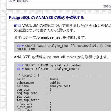
<< 2010/04/22
2010/
PostgreSQL の ANALYZE の動きを確認する
前回
VACUUM の確認について書きましたが 今回は ANAL
の確認について書きたいと思います。
まずはテーブル analyze_test を作成します。
db=#
 CREATE TABLE analyze_test (f1 VARCHAR(10), f2 INTE
ANALYZE も情報を pg_stat_all_tables から取得できます。
db=#
db-#
 WHERE relname = 'analyze_test';

-[ RECORD 1 ]----+------------------------------

relid            | 16469

schemaname       | public

relname          | analyze_test

seq_scan         | 2

seq_tup_read     | 9

idx_scan         |

idx_tup_fetch    |

n_tup_ins        | 5

n_tup_upd        | 1

n_tup_del        | 1
