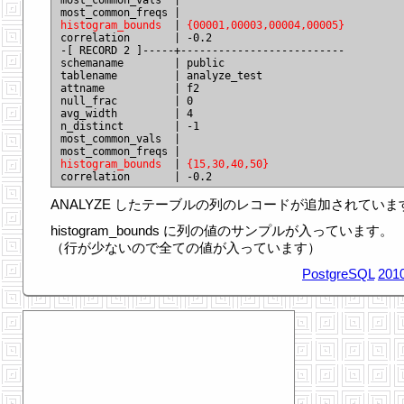
most_common_vals  |

histogram_bounds
  | 
{00001,00003,00004,00005}
correlation       | -0.2

-[ RECORD 2 ]-----+--------------------------

schemaname        | public

tablename         | analyze_test

attname           | f2

null_frac         | 0

avg_width         | 4

n_distinct        | -1

most_common_vals  |

histogram_bounds
  | 
{15,30,40,50}
ANALYZE したテーブルの列のレコードが追加されていま
histogram_bounds に列の値のサンプルが入っています。
（行が少ないので全ての値が入っています）
PostgreSQL
2010