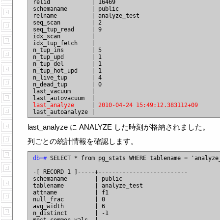
relid            | 16469

schemaname       | public

relname          | analyze_test

seq_scan         | 2

seq_tup_read     | 9

idx_scan         |

idx_tup_fetch    |

n_tup_ins        | 5

n_tup_upd        | 1

n_tup_del        | 1

n_tup_hot_upd    | 1

n_live_tup       | 4

n_dead_tup       | 0

last_vacuum      |

last_analyze
     | 
2010-04-24 15:49:12.383112+09
last_analyze に ANALYZE した時刻が格納されました。
列ごとの統計情報を確認します。
db=#
 SELECT * from pg_stats WHERE tablename = 'analyze_
-[ RECORD 1 ]-----+--------------------------

schemaname        | public

tablename         | analyze_test

attname           | f1

null_frac         | 0

avg_width         | 6

n_distinct        | -1
