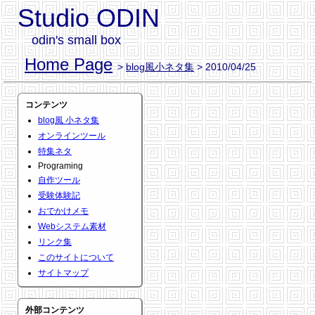
Studio ODIN
odin's small box
Home Page
>
blog風小ネタ集
> 2010/04/25
コンテンツ
blog風 小ネタ集
オンラインツール
特集ネタ
Programing
自作ツール
受験体験記
おでかけメモ
Webシステム素材
リンク集
このサイトについて
サイトマップ
外部コンテンツ