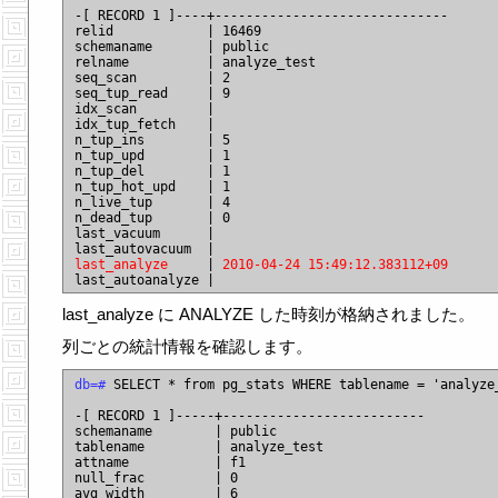
-[ RECORD 1 ]----+------------------------------

relid            | 16469

schemaname       | public

relname          | analyze_test

seq_scan         | 2

seq_tup_read     | 9

idx_scan         |

idx_tup_fetch    |

n_tup_ins        | 5

n_tup_upd        | 1

n_tup_del        | 1

n_tup_hot_upd    | 1

n_live_tup       | 4

n_dead_tup       | 0

last_vacuum      |

last_analyze
     | 
2010-04-24 15:49:12.383112+09
last_analyze に ANALYZE した時刻が格納されました。
列ごとの統計情報を確認します。
db=#
 SELECT * from pg_stats WHERE tablename = 'analyze_
-[ RECORD 1 ]-----+--------------------------

schemaname        | public

tablename         | analyze_test

attname           | f1

null_frac         | 0

avg_width         | 6
