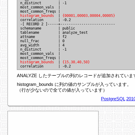
n_distinct        | -1

most_common_vals  |

histogram_bounds
  | 
{00001,00003,00004,00005}
correlation       | -0.2

-[ RECORD 2 ]-----+--------------------------

schemaname        | public

tablename         | analyze_test

attname           | f2

null_frac         | 0

avg_width         | 4

n_distinct        | -1

most_common_vals  |

histogram_bounds
  | 
{15,30,40,50}
ANALYZE したテーブルの列のレコードが追加されていま
histogram_bounds に列の値のサンプルが入っています。
（行が少ないので全ての値が入っています）
PostgreSQL
2010