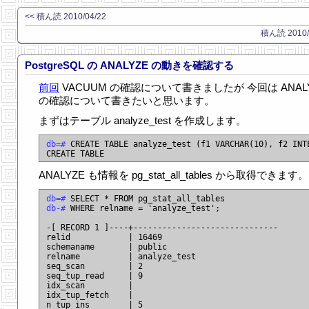
<< 積ん読 2010/04/22
積ん読 2010/0
PostgreSQL の ANALYZE の動きを確認する
前回
VACUUM の確認について書きましたが 今回は ANAL
の確認について書きたいと思います。
まずはテーブル analyze_test を作成します。
db=#
 CREATE TABLE analyze_test (f1 VARCHAR(10), f2 INTE
ANALYZE も情報を pg_stat_all_tables から取得できます。
db=#
db-#
 WHERE relname = 'analyze_test';

-[ RECORD 1 ]----+------------------------------

relid            | 16469

schemaname       | public

relname          | analyze_test

seq_scan         | 2

seq_tup_read     | 9

idx_scan         |

idx_tup_fetch    |

n_tup_ins        | 5
