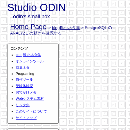
Studio ODIN
odin's small box
Home Page
>
blog風小ネタ集
> PostgreSQL の
ANALYZE の動きを確認する
コンテンツ
blog風 小ネタ集
オンラインツール
特集ネタ
Programing
自作ツール
受験体験記
おでかけメモ
Webシステム素材
リンク集
このサイトについて
サイトマップ