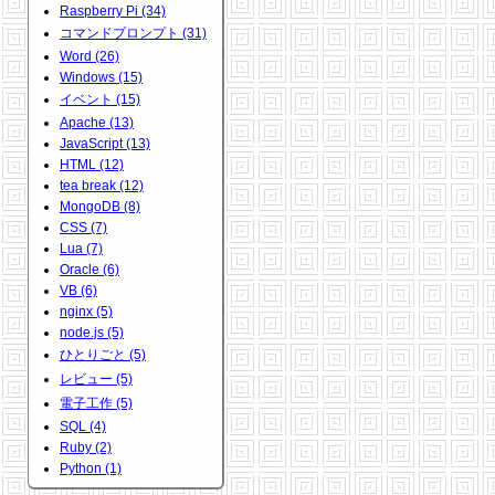
Raspberry Pi (34)
コマンドプロンプト (31)
Word (26)
Windows (15)
イベント (15)
Apache (13)
JavaScript (13)
HTML (12)
tea break (12)
MongoDB (8)
CSS (7)
Lua (7)
Oracle (6)
VB (6)
nginx (5)
node.js (5)
ひとりごと (5)
レビュー (5)
電子工作 (5)
SQL (4)
Ruby (2)
Python (1)