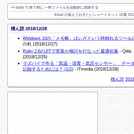
<< bash で 終了時に 一時ファイルを自動的に削除する
Excel の覚えておきたいショートカット 10選 201
積ん読 2018/12/28
Windows 10の「メモ帳」はいざという時頼れるツール
の杜 (2018/12/27)
Ruby 2.6のJITで実装か検討を行なった最適化集
- Qiita
(2018/12/25)
ラズパイで作る「気温・湿度・気圧センサー」 デー
記録するためには？ (1/2)
- ITmedia (2018/12/28)
積ん読
2018