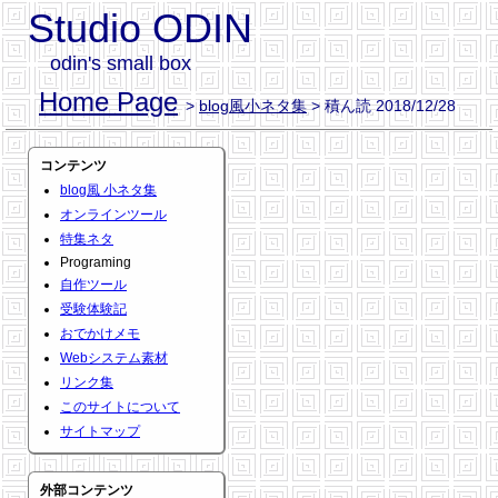
Studio ODIN
odin's small box
Home Page
>
blog風小ネタ集
> 積ん読 2018/12/28
コンテンツ
blog風 小ネタ集
オンラインツール
特集ネタ
Programing
自作ツール
受験体験記
おでかけメモ
Webシステム素材
リンク集
このサイトについて
サイトマップ
外部コンテンツ