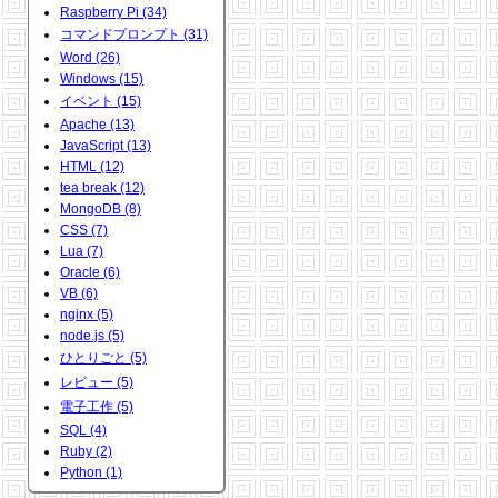
Raspberry Pi (34)
コマンドプロンプト (31)
Word (26)
Windows (15)
イベント (15)
Apache (13)
JavaScript (13)
HTML (12)
tea break (12)
MongoDB (8)
CSS (7)
Lua (7)
Oracle (6)
VB (6)
nginx (5)
node.js (5)
ひとりごと (5)
レビュー (5)
電子工作 (5)
SQL (4)
Ruby (2)
Python (1)