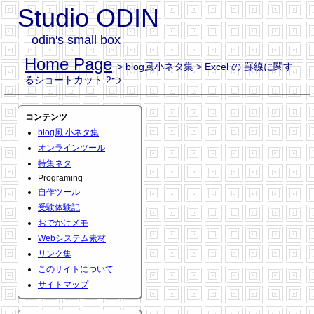
Studio ODIN
odin's small box
Home Page
>
blog風小ネタ集
> Excel の 罫線に関す
るショートカット 2つ
コンテンツ
blog風 小ネタ集
オンラインツール
特集ネタ
Programing
自作ツール
受験体験記
おでかけメモ
Webシステム素材
リンク集
このサイトについて
サイトマップ