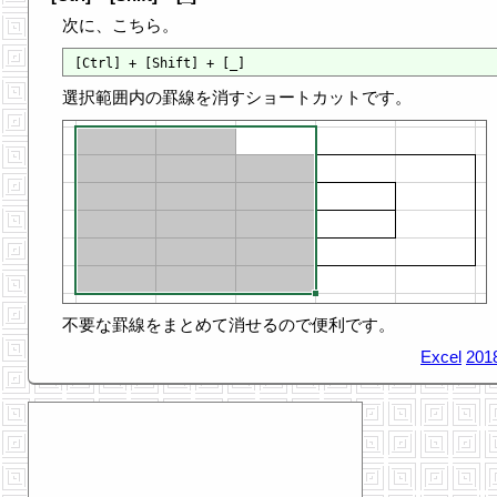
次に、こちら。
選択範囲内の罫線を消すショートカットです。
不要な罫線をまとめて消せるので便利です。
Excel
201