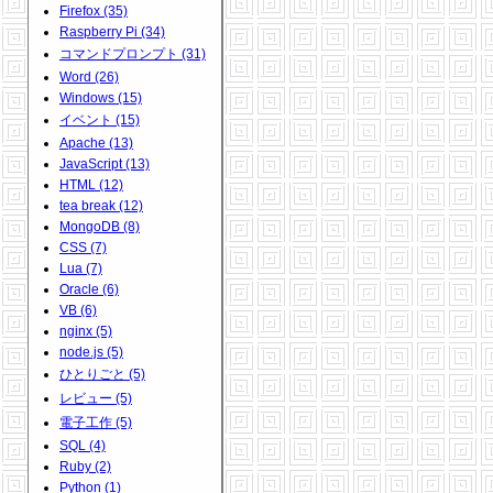
Firefox (35)
Raspberry Pi (34)
コマンドプロンプト (31)
Word (26)
Windows (15)
イベント (15)
Apache (13)
JavaScript (13)
HTML (12)
tea break (12)
MongoDB (8)
CSS (7)
Lua (7)
Oracle (6)
VB (6)
nginx (5)
node.js (5)
ひとりごと (5)
レビュー (5)
電子工作 (5)
SQL (4)
Ruby (2)
Python (1)