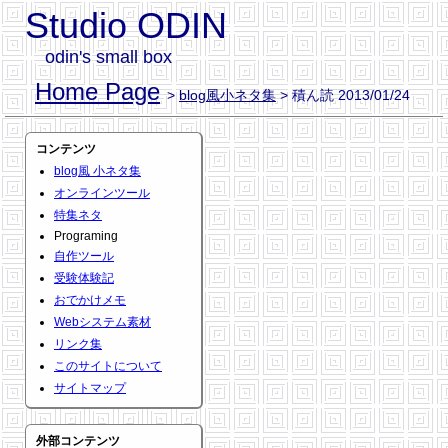
Studio ODIN
odin's small box
Home Page
>
blog風小ネタ集
> 積ん読 2013/01/24
コンテンツ
blog風 小ネタ集
オンラインツール
特集ネタ
Programing
自作ツール
受験体験記
おでかけメモ
Webシステム素材
リンク集
このサイトについて
サイトマップ
外部コンテンツ