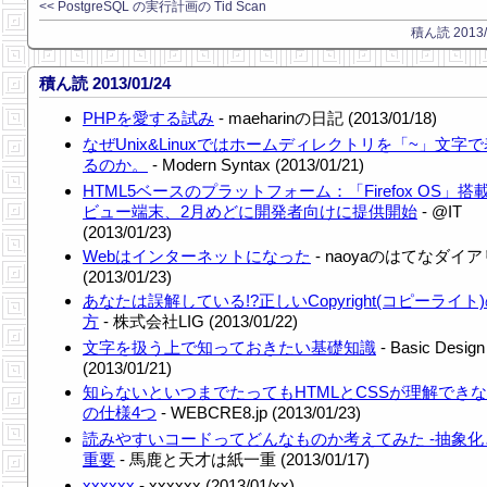
<< PostgreSQL の実行計画の Tid Scan
積ん読 2013/0
積ん読 2013/01/24
PHPを愛する試み
- maeharinの日記 (2013/01/18)
なぜUnix&Linuxではホームディレクトリを「~」文字
るのか。
- Modern Syntax (2013/01/21)
HTML5ベースのプラットフォーム：「Firefox OS」搭
ビュー端末、2月めどに開発者向けに提供開始
- @IT
(2013/01/23)
Webはインターネットになった
- naoyaのはてなダイ
(2013/01/23)
あなたは誤解している!?正しいCopyright(コピーライト
方
- 株式会社LIG (2013/01/22)
文字を扱う上で知っておきたい基礎知識
- Basic Design
(2013/01/21)
知らないといつまでたってもHTMLとCSSが理解でき
の仕様4つ
- WEBCRE8.jp (2013/01/23)
読みやすいコードってどんなものか考えてみた -抽象化
重要
- 馬鹿と天才は紙一重 (2013/01/17)
xxxxxx
- xxxxxx (2013/01/xx)