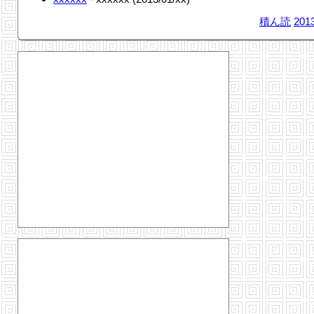
積ん読
2013