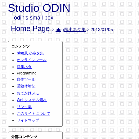
Studio ODIN
odin's small box
Home Page
>
blog風小ネタ集
> 2013/01/05
コンテンツ
blog風 小ネタ集
オンラインツール
特集ネタ
Programing
自作ツール
受験体験記
おでかけメモ
Webシステム素材
リンク集
このサイトについて
サイトマップ
外部コンテンツ