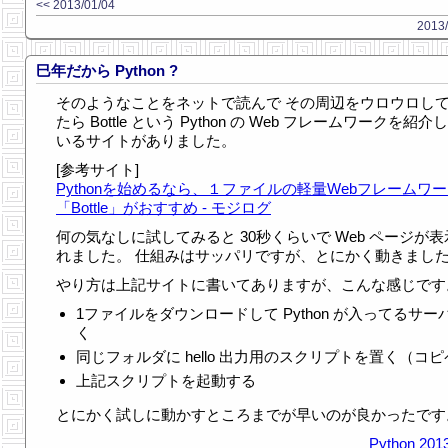
<< 2013/01/04
2013/
巳年だから Python ?
そのようなことをネットで読んで その周辺をウロウロし
たら Bottle という Python の Web フレームワークを紹介
いるサイトがありました。
[参考サイト]
Pythonを始めるなら、１ファイルの軽量Webフレームワ
「Bottle」がおすすめ - モジログ
何の気なしに試してみると 30秒くらいで Web ページが表
れました。 仕組みはサッパリですが、とにかく動きまし
やり方は上記サイトに書いてありますが、こんな感じです
1ファイルをダウンロードして Python が入ってるサー
く
同じフォルダに hello 出力用のスクリプトを置く（コ
上記スクリプトを起動する
とにかく試しに動かすところまでが早いのが良かったです
Python
2013