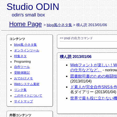
Studio ODIN
odin's small box
Home Page
>
blog風小ネタ集
> 積ん読 2013/01/06
<< psql の出力コマンド
コンテンツ
blog風 小ネタ集
オンラインツール
特集ネタ
積ん読 2013/01/06
Programing
Webフォントが楽しい！
自作ツール
の仕方などなど。
- noriro
受験体験記
図書館司書のための格闘
おでかけメモ
(2013/01/04)
Webシステム素材
ド素人が完全自作SNSを
リンク集
名ダイアリー (2013/01/04)
このサイトについて
世界で最も役に立たない
サイトマップ
外部コンテンツ