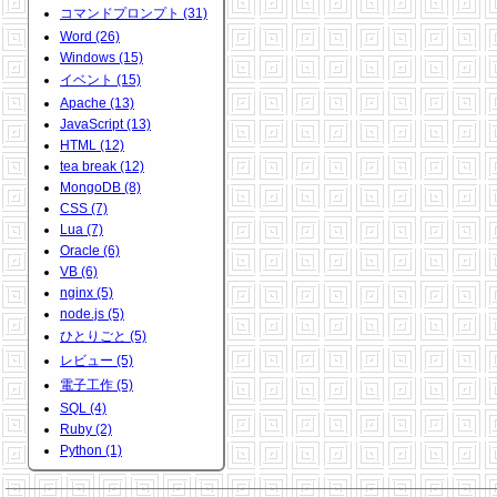
コマンドプロンプト (31)
Word (26)
Windows (15)
イベント (15)
Apache (13)
JavaScript (13)
HTML (12)
tea break (12)
MongoDB (8)
CSS (7)
Lua (7)
Oracle (6)
VB (6)
nginx (5)
node.js (5)
ひとりごと (5)
レビュー (5)
電子工作 (5)
SQL (4)
Ruby (2)
Python (1)