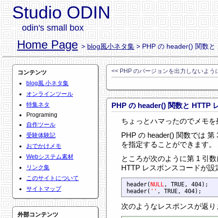
Studio ODIN
odin's small box
Home Page
>
blog風小ネタ集
> PHP の header() 関
<< PHP のバージョンを出力しないよう
コンテンツ
blog風 小ネタ集
オンラインツール
特集ネタ
PHP の header() 関数と HT
Programing
ちょっとハマったのでメモを
自作ツール
PHP の header() 関数では
受験体験記
を指定することができます。
おでかけメモ
Webシステム素材
ところが次のように第 1 引数
HTTP レスポンスコードが
リンク集
このサイトについて
header(
NULL
, TRUE, 404); 

サイトマップ
header(
''
次のようなレスポンスが返り
外部コンテンツ