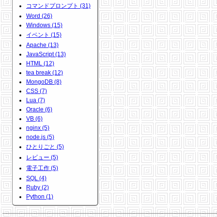
コマンドプロンプト (31)
Word (26)
Windows (15)
イベント (15)
Apache (13)
JavaScript (13)
HTML (12)
tea break (12)
MongoDB (8)
CSS (7)
Lua (7)
Oracle (6)
VB (6)
nginx (5)
node.js (5)
ひとりごと (5)
レビュー (5)
電子工作 (5)
SQL (4)
Ruby (2)
Python (1)