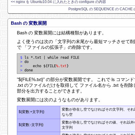
<< nginx を Ubuntu10.04 に入れたときの configure の内容
PostgreSQL の SEQUENCE の CACHE
Bash の 変数展開
Bash の 変数展開には結構種類があります。
よく使うのは次の「文字列の末尾から最短マッチさせて削
で 「ファイルの拡張子」の削除です。
$
>
>
     echo ${FILE
%.txt
>
"${FILE%.txt}" の部分が変数展開です。 これで ls コマン
.txt のファイルだけを取得して ファイル名から .txt を削
部分を出力することができます。
変数展開には次のようなものがあります。
変数が存在し空でなければその文字列、それ
${変数:+文字列}
なら空
変数が存在し空でなければその値、それ以外
${変数:-文字列}
文字列