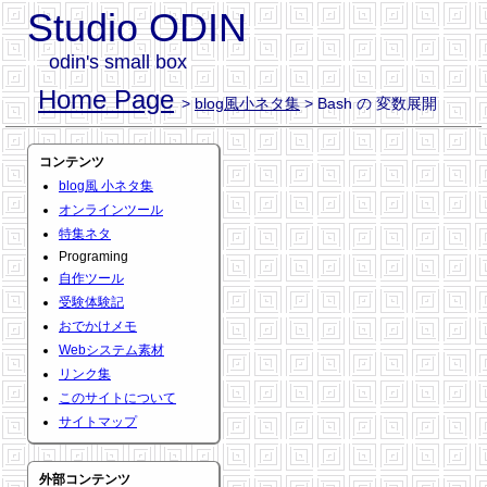
Studio ODIN
odin's small box
Home Page
>
blog風小ネタ集
> Bash の 変数展開
コンテンツ
blog風 小ネタ集
オンラインツール
特集ネタ
Programing
自作ツール
受験体験記
おでかけメモ
Webシステム素材
リンク集
このサイトについて
サイトマップ
外部コンテンツ