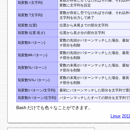
変数が存在し空でなければその値、それ以外
${変数:=文字列}
変数に文字列を設定
変数が存在し空でなければその値、それ以外
${変数:?文字列}
文字列を出力して終了
${変数:位置}
位置から末尾までの部分文字列
${変数:位置:長さ}
位置から長さ分の部分文字列
変数の先頭がパターンマッチした場合、最短
${変数#パターン}
チ部分を削除
変数の先頭がパターンマッチした場合、最長
${変数##パターン}
チ部分を削除
変数の末尾がパターンマッチした場合、最短
${変数%パターン}
チ部分を削除
変数の末尾がパターンマッチした場合、最長
${変数%%パターン}
チ部分を削除
${変数/パターン/文字列}
最初にパターンマッチした部分を文字列で置
${変数//パターン/文字列}
パターンマッチしたすべての部分を文字列で
Bash だけでも色々なことができます。
Linux
201