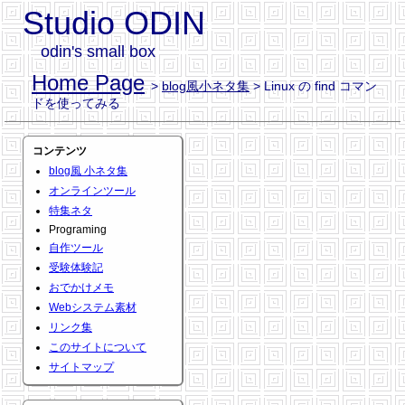
Studio ODIN
odin's small box
Home Page
>
blog風小ネタ集
> Linux の find コマン
ドを使ってみる
コンテンツ
blog風 小ネタ集
オンラインツール
特集ネタ
Programing
自作ツール
受験体験記
おでかけメモ
Webシステム素材
リンク集
このサイトについて
サイトマップ