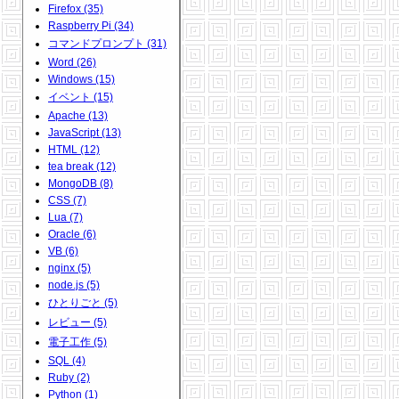
Firefox (35)
Raspberry Pi (34)
コマンドプロンプト (31)
Word (26)
Windows (15)
イベント (15)
Apache (13)
JavaScript (13)
HTML (12)
tea break (12)
MongoDB (8)
CSS (7)
Lua (7)
Oracle (6)
VB (6)
nginx (5)
node.js (5)
ひとりごと (5)
レビュー (5)
電子工作 (5)
SQL (4)
Ruby (2)
Python (1)