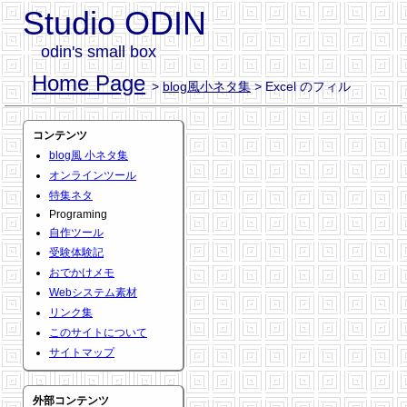
Studio ODIN
odin's small box
Home Page
>
blog風小ネタ集
> Excel のフィル
コンテンツ
blog風 小ネタ集
オンラインツール
特集ネタ
Programing
自作ツール
受験体験記
おでかけメモ
Webシステム素材
リンク集
このサイトについて
サイトマップ
外部コンテンツ