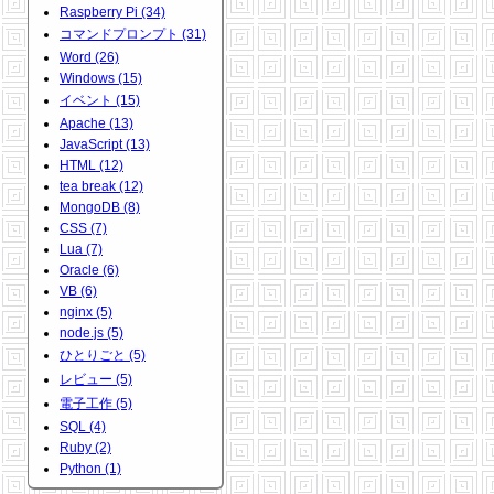
Raspberry Pi (34)
コマンドプロンプト (31)
Word (26)
Windows (15)
イベント (15)
Apache (13)
JavaScript (13)
HTML (12)
tea break (12)
MongoDB (8)
CSS (7)
Lua (7)
Oracle (6)
VB (6)
nginx (5)
node.js (5)
ひとりごと (5)
レビュー (5)
電子工作 (5)
SQL (4)
Ruby (2)
Python (1)