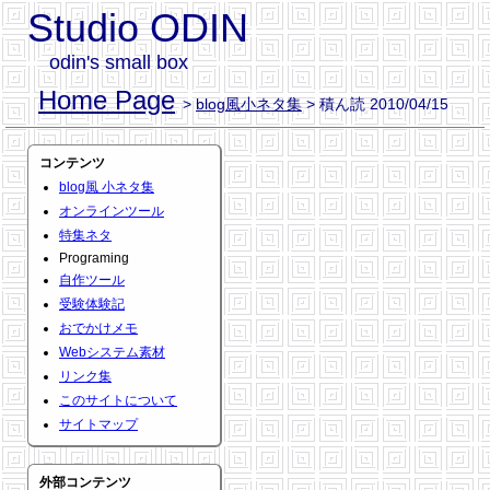
Studio ODIN
odin's small box
Home Page
>
blog風小ネタ集
> 積ん読 2010/04/15
コンテンツ
blog風 小ネタ集
オンラインツール
特集ネタ
Programing
自作ツール
受験体験記
おでかけメモ
Webシステム素材
リンク集
このサイトについて
サイトマップ
外部コンテンツ