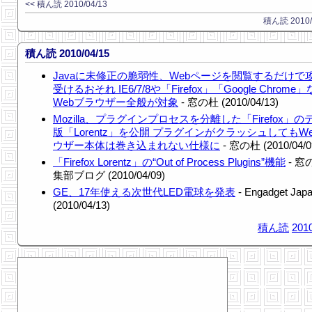
<< 積ん読 2010/04/13
積ん読 2010/0
積ん読 2010/04/15
Javaに未修正の脆弱性、Webページを閲覧するだけで
受けるおそれ IE6/7/8や「Firefox」「Google Chrome
Webブラウザー全般が対象
- 窓の杜 (2010/04/13)
Mozilla、プラグインプロセスを分離した「Firefox」の
版「Lorentz」を公開 プラグインがクラッシュしてもW
ウザー本体は巻き込まれない仕様に
- 窓の杜 (2010/04/0
「Firefox Lorentz」の“Out of Process Plugins”機能
- 窓
集部ブログ (2010/04/09)
GE、17年使える次世代LED電球を発表
- Engadget Jap
(2010/04/13)
積ん読
2010