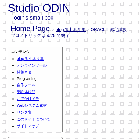
Studio ODIN
odin's small box
Home Page
>
blog風小ネタ集
> ORACLE 認定試験、
プロメトリックは 9/25 で終了
コンテンツ
blog風 小ネタ集
オンラインツール
特集ネタ
Programing
自作ツール
受験体験記
おでかけメモ
Webシステム素材
リンク集
このサイトについて
サイトマップ