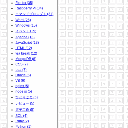
Firefox (35)
Raspberry Pi (34)
コマンドプロンプト (31)
Word (26)
Windows (15)
イベント (15)
Apache (13)
JavaScript (13)
HTML (12)
tea break (12)
MongoDB (8)
CSS (7)
Lua (7)
Oracle (6)
VB (6)
nginx (5)
node.js (5)
ひとりごと (5)
レビュー (5)
電子工作 (5)
SQL (4)
Ruby (2)
Python (1)