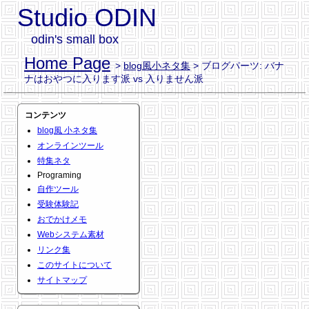
Studio ODIN
odin's small box
Home Page
>
blog風小ネタ集
> ブログパーツ: バナ
ナはおやつに入ります派 vs 入りません派
コンテンツ
blog風 小ネタ集
オンラインツール
特集ネタ
Programing
自作ツール
受験体験記
おでかけメモ
Webシステム素材
リンク集
このサイトについて
サイトマップ