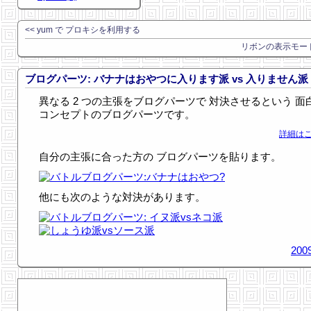
<< yum で プロキシを利用する
リボンの表示モード
ブログパーツ: バナナはおやつに入ります派 vs 入りません派
異なる 2 つの主張をブログパーツで 対決させるという 面
コンセプトのブログパーツです。
詳細はこ
自分の主張に合った方の ブログパーツを貼ります。
他にも次のような対決があります。
2009