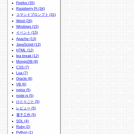
Firefox (35)
Raspberry Pi (34)
コマンドプロンプト (31)
Word (26)
Windows (15)
イベント (15)
Apache (13)
JavaScript (13)
HTML (12)
tea break (12)
MongoDB (8)
CSS (7)
Lua (7)
Oracle (6)
VB (6)
nginx (5)
node.js (5)
ひとりごと (5)
レビュー (5)
電子工作 (5)
SQL (4)
Ruby (2)
Python (1)