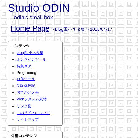
Studio ODIN
odin's small box
Home Page
>
blog風小ネタ集
> 2018/04/17
コンテンツ
blog風 小ネタ集
オンラインツール
特集ネタ
Programing
自作ツール
受験体験記
おでかけメモ
Webシステム素材
リンク集
このサイトについて
サイトマップ
外部コンテンツ