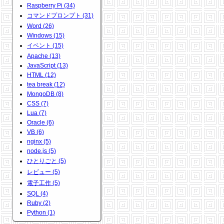
Raspberry Pi (34)
コマンドプロンプト (31)
Word (26)
Windows (15)
イベント (15)
Apache (13)
JavaScript (13)
HTML (12)
tea break (12)
MongoDB (8)
CSS (7)
Lua (7)
Oracle (6)
VB (6)
nginx (5)
node.js (5)
ひとりごと (5)
レビュー (5)
電子工作 (5)
SQL (4)
Ruby (2)
Python (1)