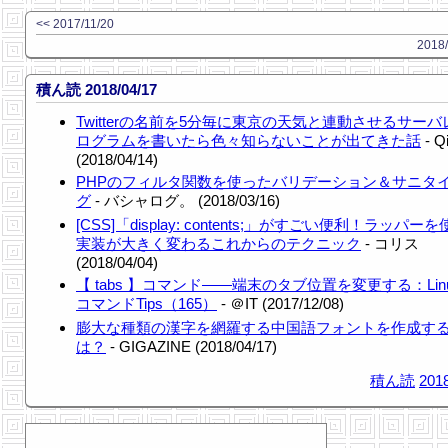
<< 2017/11/20
2018/
積ん読 2018/04/17
Twitterの名前を5分毎に東京の天気と連動させるサー
ログラムを書いたら色々知らないことが出てきた話
- Qi
(2018/04/14)
PHPのフィルタ関数を使ったバリデーション＆サニタ
グ
- バシャログ。 (2018/03/16)
[CSS]「display: contents;」がすごい便利！ラッパー
実装が大きく変わるこれからのテクニック
- コリス
(2018/04/04)
【 tabs 】コマンド――端末のタブ位置を変更する：Lin
コマンドTips（165）
- ＠IT (2017/12/08)
膨大な種類の漢字を網羅する中国語フォントを作成す
は？
- GIGAZINE (2018/04/17)
積ん読
2018