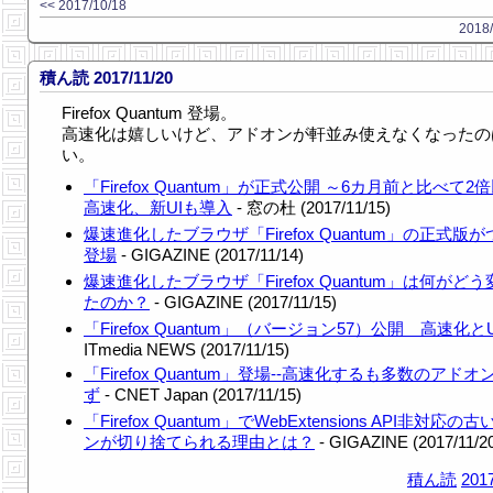
<< 2017/10/18
2018/
積ん読 2017/11/20
Firefox Quantum 登場。
高速化は嬉しいけど、アドオンが軒並み使えなくなったの
い。
「Firefox Quantum」が正式公開 ～6カ月前と比べて2
高速化、新UIも導入
- 窓の杜 (2017/11/15)
爆速進化したブラウザ「Firefox Quantum」の正式版
登場
- GIGAZINE (2017/11/14)
爆速進化したブラウザ「Firefox Quantum」は何がど
たのか？
- GIGAZINE (2017/11/15)
「Firefox Quantum」（バージョン57）公開 高速化と
ITmedia NEWS (2017/11/15)
「Firefox Quantum」登場--高速化するも多数のアド
ず
- CNET Japan (2017/11/15)
「Firefox Quantum」でWebExtensions API非対応
ンが切り捨てられる理由とは？
- GIGAZINE (2017/11/2
積ん読
2017