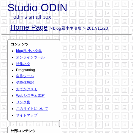
Studio ODIN
odin's small box
Home Page
>
blog風小ネタ集
> 2017/11/20
コンテンツ
blog風 小ネタ集
オンラインツール
特集ネタ
Programing
自作ツール
受験体験記
おでかけメモ
Webシステム素材
リンク集
このサイトについて
サイトマップ
外部コンテンツ