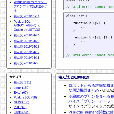
Windows10 の コマンド
プロンプトで矩形選択す
// Fatal error: Cannot red
る
class Test {

積ん読 2019/05/14
PostgerSQL
    function b ($v1) {

ARRAY_AGG の と
        ...

Oracle の LISTAGG
    }

積ん読 2019/04/24
    function b ($v1, $2) {

積ん読 2019/04/23
        ...

    }

積ん読 2019/04/18
}

積ん読 2019/04/12
// Fatal error: Cannot red
積ん読 2019/04/11
積ん読 2019/04/08
カテゴリ
積ん読 2018/04/19
積ん読 (331)
ロボットから魚群探知機
Linux (152)
な周辺機器まとめ
- GIGAZ
Excel (67)
冷蔵庫のプリンを食べる
PostgreSQL (58)
バイス「プリン・ア・ラー
NEWS (50)
ザインとグラフィックの総合情報
PHP (43)
PHPのis_numeric関
Firefox (35)