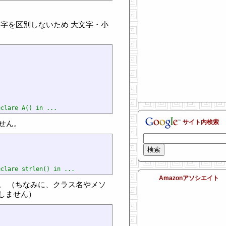
文字を区別しないため 大文字・小
eclare A() in ...
サイト内検索
せん。
eclare strlen() in ...
Amazonアソシエイト
。 （ちなみに、クラス名やメソ
しません）