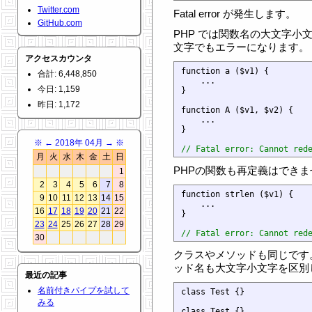
Twitter.com
Fatal error が発生します。
GitHub.com
PHP では関数名の大文字小
文字でもエラーになります。
アクセスカウンタ
function a ($v1) {

合計: 6,448,850
    ...

今日: 1,159
}

昨日: 1,172
function A ($v1, $v2) {

    ...

}

※
←
2018年 04月
→
※
// Fatal error: Cannot red
月
火
水
木
金
土
日
PHPの関数も再定義はできま
1
2
3
4
5
6
7
8
function strlen ($v1) {

9
10
11
12
13
14
15
    ...

16
17
18
19
20
21
22
}

23
24
25
26
27
28
29
// Fatal error: Cannot red
30
クラスやメソッドも同じです
ッド名も大文字小文字を区別
最近の記事
名前付きパイプを試して
class Test {}

みる
class Test {}
