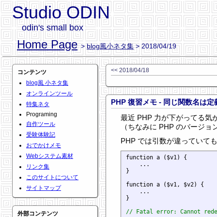
Studio ODIN
odin's small box
Home Page
>
blog風小ネタ集
> 2018/04/19
<< 2018/04/18
コンテンツ
blog風 小ネタ集
オンラインツール
PHP 復習メモ - 同じ関数名は
特集ネタ
Programing
最近 PHP 力が下がってる
自作ツール
（ちなみに PHP のバージョンは
受験体験記
PHP では引数が違っていて
おでかけメモ
Webシステム素材
function a ($v1) {

    ...

リンク集
}

このサイトについて
function a ($v1, $v2) {

サイトマップ
    ...

}

// Fatal error: Cannot red
外部コンテンツ