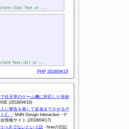
eclare class Test in ...
eclare Test::b() in ...
PHP
2018/04/19
まで任天堂のゲーム機に対応した珍妙
INE (2018/04/16)
犯人に警告を発して反省までさせるデ
ト2」
- MdN Design Interactive - デ
サイト (2018/04/17)
数は使うべきでないという話
- hnwの日記