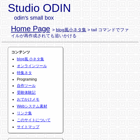
Studio ODIN
odin's small box
Home Page
>
blog風小ネタ集
> tail コマンドでファ
イルが再作成されても追いかける
コンテンツ
blog風 小ネタ集
オンラインツール
特集ネタ
Programing
自作ツール
受験体験記
おでかけメモ
Webシステム素材
リンク集
このサイトについて
サイトマップ