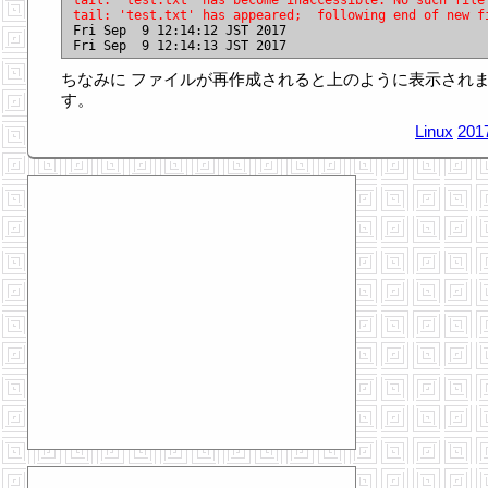
tail: 'test.txt' has become inaccessible: No such file
tail: 'test.txt' has appeared;  following end of new f

Fri Sep  9 12:14:12 JST 2017

ちなみに ファイルが再作成されると上のように表示され
す。
Linux
201