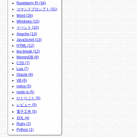
Raspberry Pi (34)
コマンドプロンプト (31)
Word (26)
Windows (15)
イベント (15)
Apache (13)
JavaScript (13)
HTML (12)
tea break (12)
MongoDB (8)
CSS (7)
Lua (7)
Oracle (6)
VB (6)
nginx (5)
node.js (5)
ひとりごと (5)
レビュー (5)
電子工作 (5)
SQL (4)
Ruby (2)
Python (1)