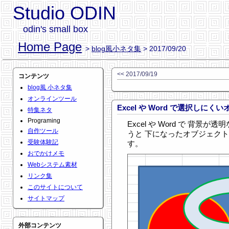
Studio ODIN
odin's small box
Home Page
>
blog風小ネタ集
> 2017/09/20
<< 2017/09/19
コンテンツ
blog風 小ネタ集
オンラインツール
Excel や Word で選択し
特集ネタ
Programing
Excel や Word で 背
自作ツール
うと 下になったオブジェク
受験体験記
す。
おでかけメモ
Webシステム素材
リンク集
このサイトについて
サイトマップ
外部コンテンツ