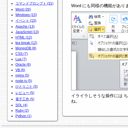
コマンドプロンプト (31)
Word にも同様の機能があります
Word (26)
Windows (15)
イベント (15)
Apache (13)
JavaScript (13)
HTML (12)
tea break (12)
MongoDB (8)
CSS (7)
Lua (7)
Oracle (6)
VB (6)
nginx (5)
node.js (5)
ひとりごと (5)
レビュー (5)
イライラしそうな操作には 
電子工作 (5)
ね。
SQL (4)
Ruby (2)
Python (1)