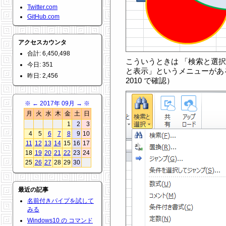
Twitter.com
GitHub.com
アクセスカウンタ
合計: 6,450,498
こういうときは 「検索と選
今日: 351
と表示」というメニューがあるの
昨日: 2,456
2010 で確認）
※
←
2017年 09月
→
※
月
火
水
木
金
土
日
1
2
3
4
5
6
7
8
9
10
11
12
13
14
15
16
17
18
19
20
21
22
23
24
25
26
27
28
29
30
最近の記事
名前付きパイプを試して
みる
Windows10 の コマンド