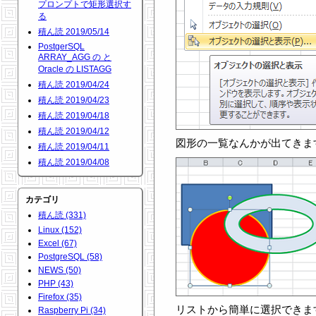
プロンプトで矩形選択す
る
積ん読 2019/05/14
PostgerSQL
ARRAY_AGG の と
Oracle の LISTAGG
積ん読 2019/04/24
積ん読 2019/04/23
積ん読 2019/04/18
積ん読 2019/04/12
図形の一覧なんかが出てきま
積ん読 2019/04/11
積ん読 2019/04/08
カテゴリ
積ん読 (331)
Linux (152)
Excel (67)
PostgreSQL (58)
NEWS (50)
PHP (43)
Firefox (35)
リストから簡単に選択できま
Raspberry Pi (34)