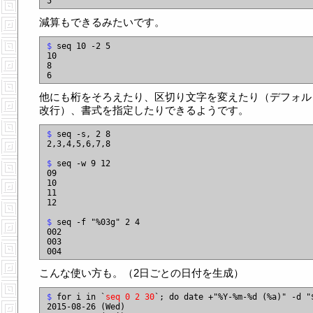
減算もできるみたいです。
$
 seq 10 -2 5

10

8

他にも桁をそろえたり、区切り文字を変えたり（デフォル
改行）、書式を指定したりできるようです。
$
 seq -s, 2 8

2,3,4,5,6,7,8

$
 seq -w 9 12

09

10

11

12

$
 seq -f "%03g" 2 4

002

003

こんな使い方も。（2日ごとの日付を生成）
$
 for i in `
seq 0 2 30
`; do date +"%Y-%m-%d (%a)" -d "$
2015-08-26 (Wed)
