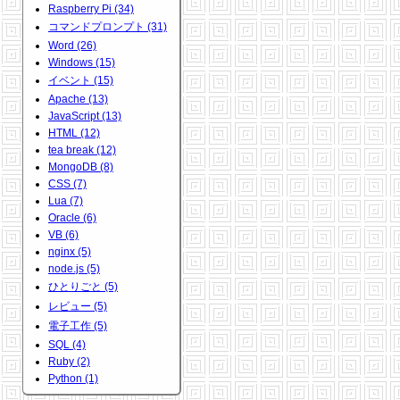
Raspberry Pi (34)
コマンドプロンプト (31)
Word (26)
Windows (15)
イベント (15)
Apache (13)
JavaScript (13)
HTML (12)
tea break (12)
MongoDB (8)
CSS (7)
Lua (7)
Oracle (6)
VB (6)
nginx (5)
node.js (5)
ひとりごと (5)
レビュー (5)
電子工作 (5)
SQL (4)
Ruby (2)
Python (1)