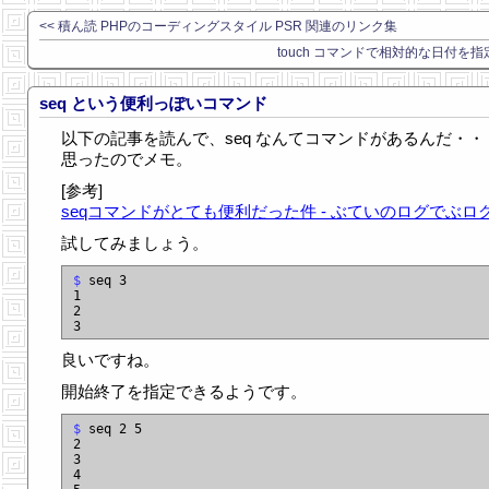
<< 積ん読 PHPのコーディングスタイル PSR 関連のリンク集
touch コマンドで相対的な日付を指定
seq という便利っぽいコマンド
以下の記事を読んで、seq なんてコマンドがあるんだ・・
思ったのでメモ。
[参考]
seqコマンドがとても便利だった件 - ぶていのログでぶロ
試してみましょう。
$
 seq 3

1

2

良いですね。
開始終了を指定できるようです。
$
 seq 2 5

2

3

4
