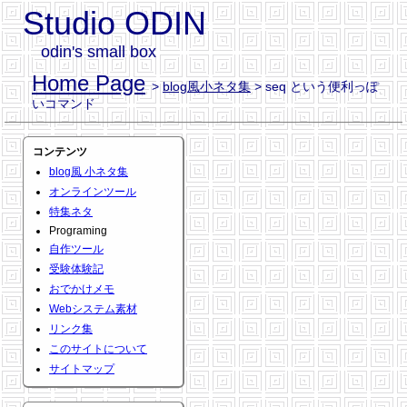
Studio ODIN
odin's small box
Home Page
>
blog風小ネタ集
> seq という便利っぽ
いコマンド
コンテンツ
blog風 小ネタ集
オンラインツール
特集ネタ
Programing
自作ツール
受験体験記
おでかけメモ
Webシステム素材
リンク集
このサイトについて
サイトマップ