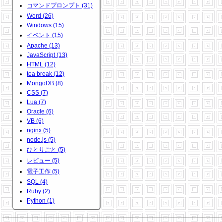
コマンドプロンプト (31)
Word (26)
Windows (15)
イベント (15)
Apache (13)
JavaScript (13)
HTML (12)
tea break (12)
MongoDB (8)
CSS (7)
Lua (7)
Oracle (6)
VB (6)
nginx (5)
node.js (5)
ひとりごと (5)
レビュー (5)
電子工作 (5)
SQL (4)
Ruby (2)
Python (1)