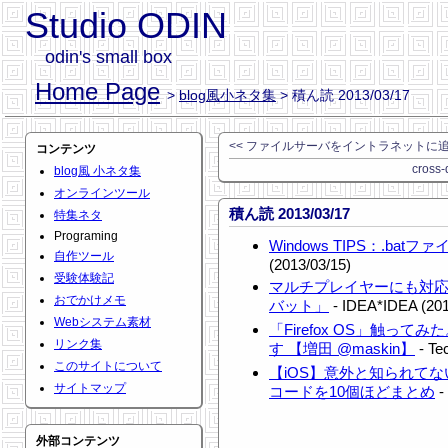
Studio ODIN
odin's small box
Home Page
>
blog風小ネタ集
> 積ん読 2013/03/17
<< ファイルサーバをイントラネットに
コンテンツ
cross-
blog風 小ネタ集
オンラインツール
積ん読 2013/03/17
特集ネタ
Programing
Windows TIPS：.ba
自作ツール
(2013/03/15)
受験体験記
マルチプレイヤーにも対応
おでかけメモ
バット」
- IDEA*IDEA (201
Webシステム素材
「Firefox OS」触っ
リンク集
す 【増田 @maskin】
- Te
このサイトについて
【iOS】意外と知られてな
サイトマップ
コードを10個ほどまとめ
-
外部コンテンツ