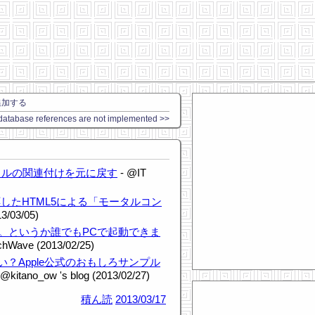
追加する
database references are not implemented >>
tファイルの関連付けを元に戻す
- @IT
したHTML5による「モータルコン
3/03/05)
てみた。というか誰でもPCで起動できま
chWave (2013/02/25)
い？Apple公式のおもしろサンプル
 @kitano_ow 's blog (2013/02/27)
積ん読
2013/03/17