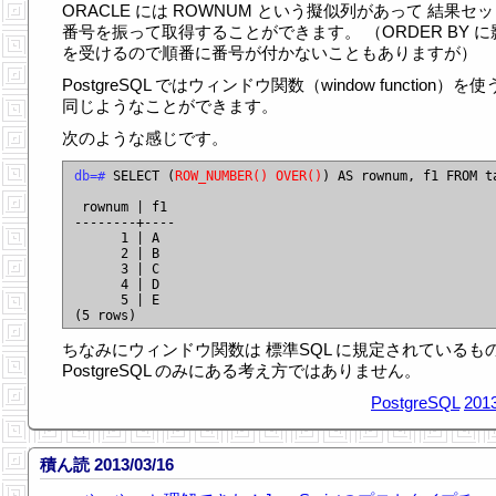
ORACLE には ROWNUM という擬似列があって 結果セ
番号を振って取得することができます。 （ORDER BY に
を受けるので順番に番号が付かないこともありますが）
PostgreSQL ではウィンドウ関数（window function）を
同じようなことができます。
次のような感じです。
db=#
 SELECT (
ROW_NUMBER() OVER()
) AS rownum, f1 FROM ta
 rownum | f1

--------+----

      1 | A

      2 | B

      3 | C

      4 | D

      5 | E

ちなみにウィンドウ関数は 標準SQL に規定されているも
PostgreSQL のみにある考え方ではありません。
PostgreSQL
2013
積ん読 2013/03/16