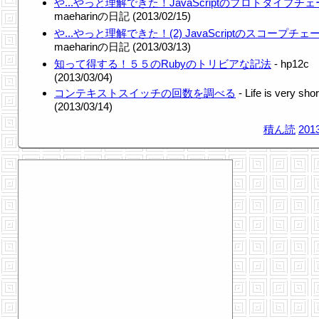
や...やっと理解できた！JavaScriptのプロトタイプチ
maeharinの日記 (2013/02/15)
や...やっと理解できた！(2) JavaScriptのスコープチェ
maeharinの日記 (2013/03/13)
知って得する！５５のRubyのトリビアな記法
- hp12c
(2013/03/04)
コンテキストスイッチの回数を調べる
- Life is very shor
(2013/03/14)
積ん読
2013