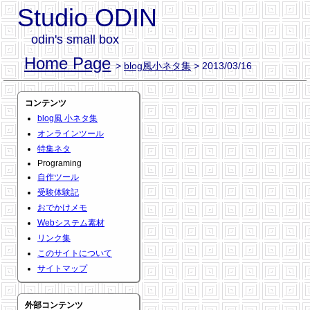
Studio ODIN
odin's small box
Home Page
>
blog風小ネタ集
> 2013/03/16
コンテンツ
blog風 小ネタ集
オンラインツール
特集ネタ
Programing
自作ツール
受験体験記
おでかけメモ
Webシステム素材
リンク集
このサイトについて
サイトマップ
外部コンテンツ