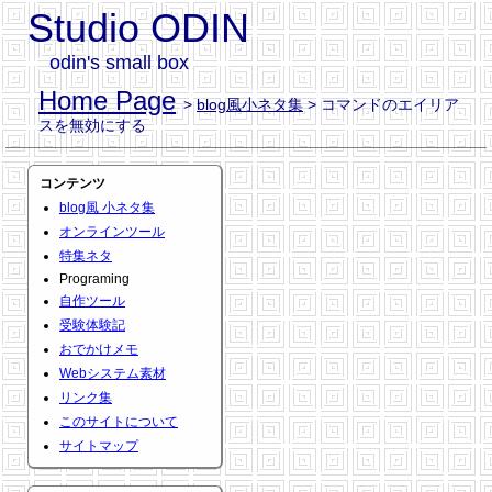
Studio ODIN
odin's small box
Home Page
>
blog風小ネタ集
> コマンドのエイリア
スを無効にする
コンテンツ
blog風 小ネタ集
オンラインツール
特集ネタ
Programing
自作ツール
受験体験記
おでかけメモ
Webシステム素材
リンク集
このサイトについて
サイトマップ