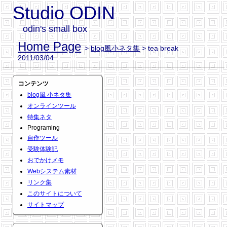
Studio ODIN
odin's small box
Home Page
>
blog風小ネタ集
> tea break
2011/03/04
コンテンツ
blog風 小ネタ集
オンラインツール
特集ネタ
Programing
自作ツール
受験体験記
おでかけメモ
Webシステム素材
リンク集
このサイトについて
サイトマップ