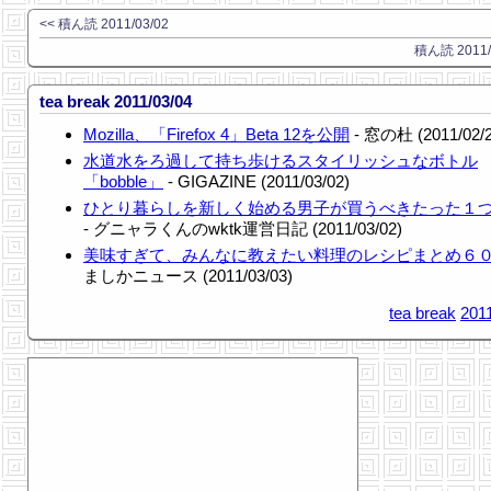
<< 積ん読 2011/03/02
積ん読 2011/0
tea break 2011/03/04
Mozilla、「Firefox 4」Beta 12を公開
- 窓の杜 (2011/02/2
水道水をろ過して持ち歩けるスタイリッシュなボトル
「bobble」
- GIGAZINE (2011/03/02)
ひとり暮らしを新しく始める男子が買うべきたった１
- グニャラくんのwktk運営日記 (2011/03/02)
美味すぎて、みんなに教えたい料理のレシピまとめ６
ましかニュース (2011/03/03)
tea break
201