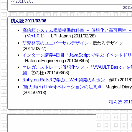
<< 2011/03/05
2011/
積ん読 2011/03/06
高信頼システム構築標準教科書 － 仮想化と高可用性 －
（Ver1.0.1）
- LPI-Japan (2011/02/28)
研究発表のユニバーサルデザイン
- 伝わるデザイン
(2011/02/27)
インターン講義4日目「JavaScript で学ぶ イベントド
- Hatena::Engineering (2010/08/05)
オレガ、ストレージ仮想化ソフト「VVAULT Basic」
開
- 窓の杜 (2011/03/03)
Ruby on Rails3で学ぶ、Web開発のキホン
- @IT (2011/0
(新人向け) Unixオペレーションの注意点
- Magical Diary
(2011/02/13)
積ん読
2011