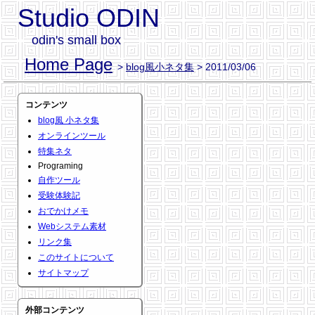
Studio ODIN
odin's small box
Home Page
>
blog風小ネタ集
> 2011/03/06
コンテンツ
blog風 小ネタ集
オンラインツール
特集ネタ
Programing
自作ツール
受験体験記
おでかけメモ
Webシステム素材
リンク集
このサイトについて
サイトマップ
外部コンテンツ